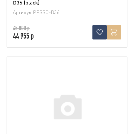
D36 (blaсk)
Артикул
PPSSC-D36
45 000 р
44 955 р