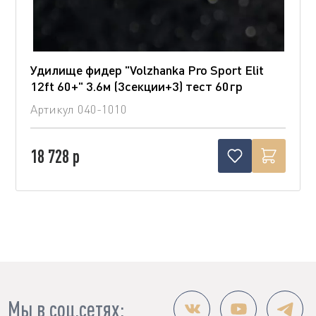
Удилище фидер "Volzhanka Pro Sport Elit
12ft 60+" 3.6м (3секции+3) тест 60гр
Артикул
040-1010
18 728 р
Мы в соц.сетях: