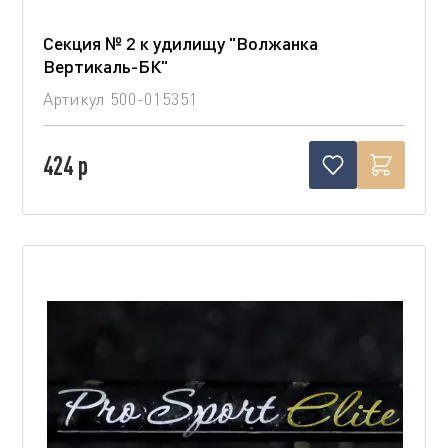
Секция № 2 к удилищу "Волжанка
Вертикаль-БК"
Артикул
500-015351
424 р