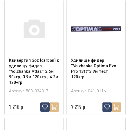
Квивертип 3oz (carbon) к
Удилище фидер
удилищу фидер
"Volzhanka Optima Evo
"Volzhanka Atlas" 3.6м
Pro 13ft"3.9м тест
90+гр; 3.9м 120+гр ; 4.2м
120+гр
120+гр
Артикул
500-034017
Артикул
041-0116
1 210 р
7 219 р