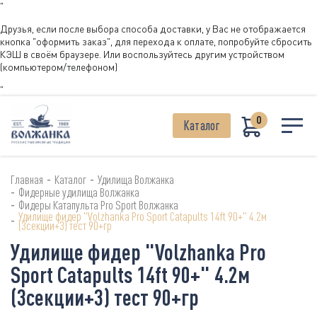
"
Друзья, если после выбора способа доставки, у Вас не отображается
кнопка "оформить заказ", для перехода к оплате, попробуйте сбросить
КЭШ в своём браузере. Или воспользуйтесь другим устройством
(компьютером/телефоном)
"
0
Каталог
-
-
Главная
Каталог
Удилища Волжанка
-
Фидерные удилища Волжанка
-
Фидеры Катапульта Pro Sport Волжанка
Удилище фидер "Volzhanka Pro Sport Catapults 14ft 90+" 4.2м
-
(3секции+3) тест 90+гр
Удилище фидер "Volzhanka Pro
Sport Catapults 14ft 90+" 4.2м
(3секции+3) тест 90+гр