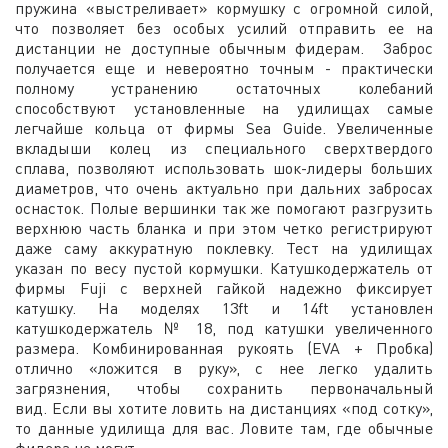
пружина «выстреливает» кормушку с огромной силой,
что позволяет без особых усилий отправить ее на
дистанции не доступные обычным фидерам. Заброс
получается еще и невероятно точным - практически
полному устранению остаточных колебаний
способствуют установленные на удилищах самые
легчайше кольца от фирмы Sea Guide. Увеличенные
вкладыши колец из специального сверхтвердого
сплава, позволяют использовать шок-лидеры больших
диаметров, что очень актуально при дальних забросах
оснасток. Полые вершинки так же помогают разгрузить
верхнюю часть бланка и при этом четко регистрируют
даже саму аккуратную поклевку. Тест на удилищах
указан по весу пустой кормушки. Катушкодержатель от
фирмы Fuji с верхней гайкой надежно фиксирует
катушку. На моделях 13ft и 14ft установлен
катушкодержатель № 18, под катушки увеличенного
размера. Комбинированная рукоять (EVA + Пробка)
отлично «ложится в руку», с нее легко удалить
загрязнения, чтобы сохранить первоначальный
вид. Если вы хотите ловить на дистанциях «под сотку»,
то данные удилища для вас. Ловите там, где обычные
фидера не могут.