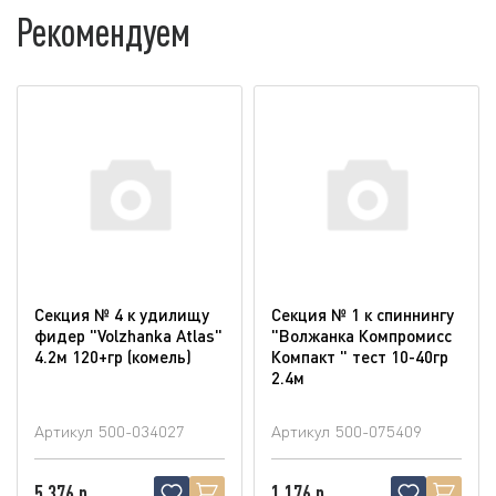
Рекомендуем
Секция № 4 к удилищу
Секция № 1 к спиннингу
фидер "Volzhanka Atlas"
"Волжанка Компромисс
4.2м 120+гр (комель)
Компакт " тест 10-40гр
2.4м
Артикул
500-034027
Артикул
500-075409
5 376 р
1 176 р