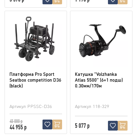
Платформа Pro Sport
Катушка "Volzhanka
Seatbox competition D36
Atlas 5500" (6+1 подш)
(blaсk)
0.30мм/170м
Артикул
PPSSC-D36
Артикул
118-329
45 000 р
5 077 р
44 955 р