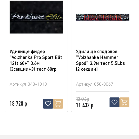
Удилище фидер
Удилище сподовое
"Volzhanka Pro Sport Elit
"Volzhanka Hammer
12ft 60+" 3.6м
Spod" 3.9м тест 5.5Lbs
(3секции+3) тест 60гр
(2 секции)
Артикул
040-1010
Артикул
050-0067
13 449 р
18 728 р
11 432 р