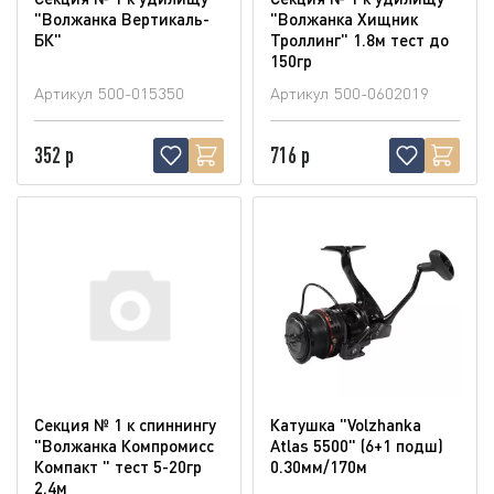
"Волжанка Вертикаль-
"Волжанка Хищник
БК"
Троллинг" 1.8м тест до
150гр
Артикул
500-015350
Артикул
500-0602019
352 р
716 р
Секция № 1 к спиннингу
Катушка "Volzhanka
"Волжанка Компромисс
Atlas 5500" (6+1 подш)
Компакт " тест 5-20гр
0.30мм/170м
2.4м