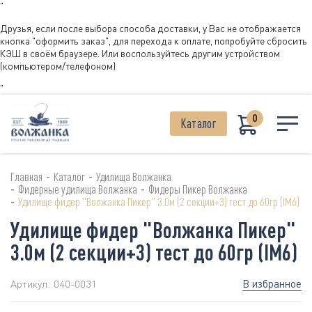
"
Друзья, если после выбора способа доставки, у Вас не отображается
кнопка "оформить заказ", для перехода к оплате, попробуйте сбросить
КЭШ в своём браузере. Или воспользуйтесь другим устройством
(компьютером/телефоном)
"
0
Каталог
-
-
Главная
Каталог
Удилища Волжанка
-
-
Фидерные удилища Волжанка
Фидеры Пикер Волжанка
-
Удилище фидер "Волжанка Пикер" 3.0м (2 секции+3) тест до 60гр (IM6)
Удилище фидер "Волжанка Пикер"
3.0м (2 секции+3) тест до 60гр (IM6)
В избранное
Артикул:
040-0031