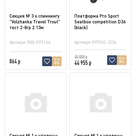
Секция № 3 к спиннингу
Платформа Pro Sport
"Volzhanka Travel Trout"
Seatbox competition D36
тест 2-8гр 2.13м
(blaсk)
Артикул
500-075166
Артикул
PPSSC-D36
45 000 р
864 р
44 955 р
Секция № 1 к удилищу
Секция № 1 к удилищу