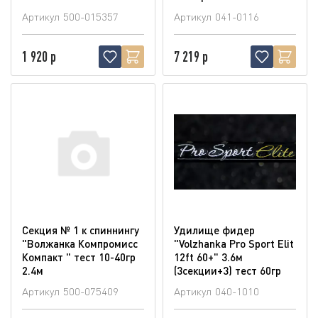
Артикул
500-015357
Артикул
041-0116
1 920 р
7 219 р
Секция № 1 к спиннингу
Удилище фидер
"Волжанка Компромисс
"Volzhanka Pro Sport Elit
Компакт " тест 10-40гр
12ft 60+" 3.6м
2.4м
(3секции+3) тест 60гр
Артикул
500-075409
Артикул
040-1010