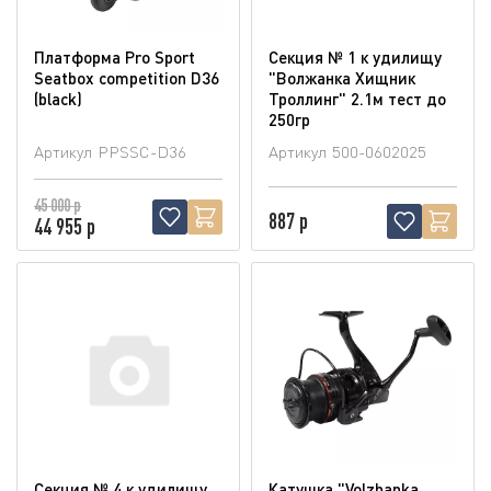
Платформа Pro Sport
Секция № 1 к удилищу
Seatbox competition D36
"Волжанка Хищник
(blaсk)
Троллинг" 2.1м тест до
250гр
Артикул
PPSSC-D36
Артикул
500-0602025
45 000 р
887 р
44 955 р
Секция № 4 к удилищу
Катушка "Volzhanka