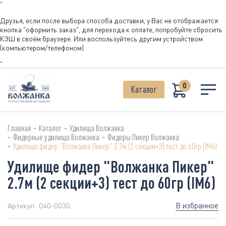
"
Друзья, если после выбора способа доставки, у Вас не отображается
кнопка "оформить заказ", для перехода к оплате, попробуйте сбросить
КЭШ в своём браузере. Или воспользуйтесь другим устройством
(компьютером/телефоном)
"
0
Каталог
-
-
Главная
Каталог
Удилища Волжанка
-
-
Фидерные удилища Волжанка
Фидеры Пикер Волжанка
-
Удилище фидер "Волжанка Пикер" 2.7м (2 секции+3) тест до 60гр (IM6)
Удилище фидер "Волжанка Пикер"
2.7м (2 секции+3) тест до 60гр (IM6)
В избранное
Артикул:
040-0030