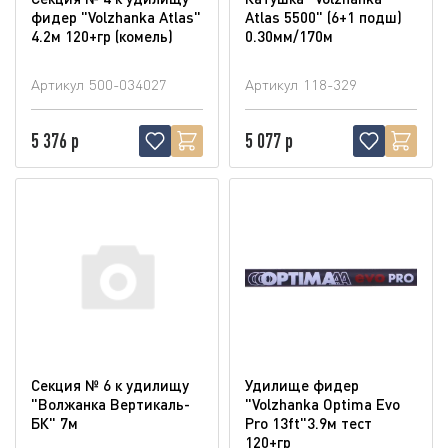
фидер "Volzhanka Atlas"
Atlas 5500" (6+1 подш)
4.2м 120+гр (комель)
0.30мм/170м
Артикул
500-034027
Артикул
118-329
5 376 р
5 077 р
Секция № 6 к удилищу
Удилище фидер
"Волжанка Вертикаль-
"Volzhanka Optima Evo
БК" 7м
Pro 13ft"3.9м тест
120+гр