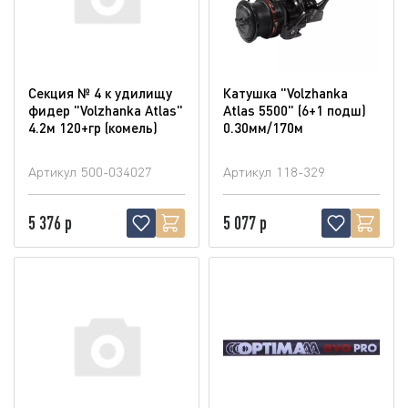
Секция № 4 к удилищу
Катушка "Volzhanka
фидер "Volzhanka Atlas"
Atlas 5500" (6+1 подш)
4.2м 120+гр (комель)
0.30мм/170м
Артикул
500-034027
Артикул
118-329
5 376 р
5 077 р