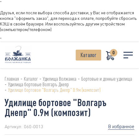
"
Друзья, если после выбора способа доставки, у Вас не отображается
кнопка "оформить заказ", для перехода к оплате, попробуйте сбросить
КЭШ в своём браузере. Или воспользуйтесь другим устройством
(компьютером/телефоном)
"
0
Каталог
-
-
-
Главная
Каталог
Удилища Волжанка
Бортовые и донные удилища
-
Удилища бортовые Волгаръ Днепр
-
Удилище бортовое "Волгаръ Днепр" 0.9м (композит)
Удилище бортовое "Волгаръ
Днепр" 0.9м (композит)
В избранное
Артикул:
060-0013