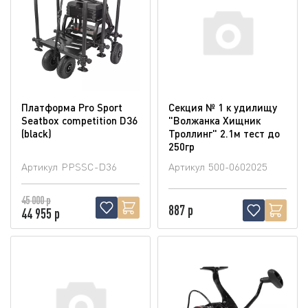
Платформа Pro Sport
Секция № 1 к удилищу
Seatbox competition D36
"Волжанка Хищник
(blaсk)
Троллинг" 2.1м тест до
250гр
Артикул
PPSSC-D36
Артикул
500-0602025
45 000 р
887 р
44 955 р