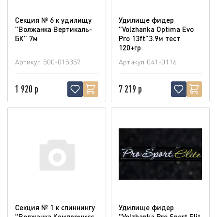
Секция № 6 к удилищу
Удилище фидер
"Волжанка Вертикаль-
"Volzhanka Optima Evo
БК" 7м
Pro 13ft"3.9м тест
120+гр
Артикул
500-015357
Артикул
041-0116
1 920 р
7 219 р
Секция № 1 к спиннингу
Удилище фидер
"Волжанка Компромисс
"Volzhanka Pro Sport Elit