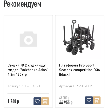
Рекомендуем
Секция № 2 к удилищу
Платформа Pro Sport
фидер "Volzhanka Atlas"
Seatbox competition D36
4.2м 120+гр
(blaсk)
Артикул
500-034021
Артикул
PPSSC-D36
45 000 р
1 748 р
44 955 р