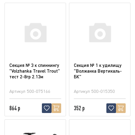
Секция № 3 к спиннингу
Секция № 1 к удилищу
"Volzhanka Travel Trout"
"Волжанка Вертикаль-
тест 2-8гр 2.13м
БК"
Артикул
500-075166
Артикул
500-015350
864 р
352 р