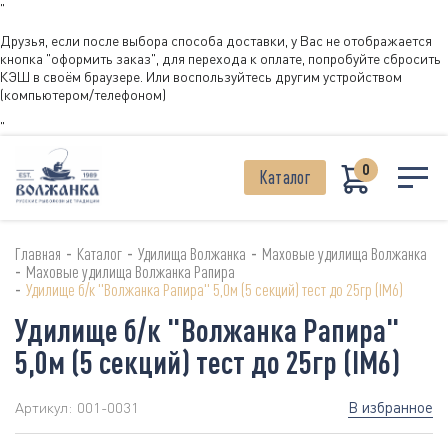
"
Друзья, если после выбора способа доставки, у Вас не отображается
кнопка "оформить заказ", для перехода к оплате, попробуйте сбросить
КЭШ в своём браузере. Или воспользуйтесь другим устройством
(компьютером/телефоном)
"
0
Каталог
-
-
-
Главная
Каталог
Удилища Волжанка
Маховые удилища Волжанка
-
Маховые удилища Волжанка Рапира
-
Удилище б/к "Волжанка Рапира" 5,0м (5 секций) тест до 25гр (IM6)
Удилище б/к "Волжанка Рапира"
5,0м (5 секций) тест до 25гр (IM6)
В избранное
Артикул:
001-0031