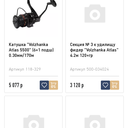
Катушка "Volzhanka
Секция № 3 к удилищу
Atlas 5500" (6+1 подш)
фидер "Volzhanka Atlas"
0.30мм/170м
4.2м 120+гр
Артикул
118-329
Артикул
500-034024
5 077 р
3 120 р