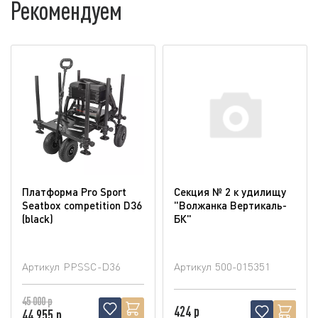
Рекомендуем
Платформа Pro Sport
Секция № 2 к удилищу
Seatbox competition D36
"Волжанка Вертикаль-
(blaсk)
БК"
Артикул
PPSSC-D36
Артикул
500-015351
45 000 р
424 р
44 955 р