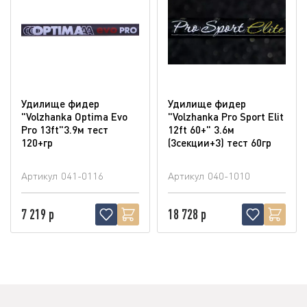
Удилище фидер
Удилище фидер
"Volzhanka Optima Evo
"Volzhanka Pro Sport Elit
Pro 13ft"3.9м тест
12ft 60+" 3.6м
120+гр
(3секции+3) тест 60гр
Артикул
041-0116
Артикул
040-1010
7 219 р
18 728 р