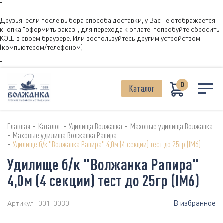
"
Друзья, если после выбора способа доставки, у Вас не отображается
кнопка "оформить заказ", для перехода к оплате, попробуйте сбросить
КЭШ в своём браузере. Или воспользуйтесь другим устройством
(компьютером/телефоном)
"
0
Каталог
-
-
-
Главная
Каталог
Удилища Волжанка
Маховые удилища Волжанка
-
Маховые удилища Волжанка Рапира
-
Удилище б/к "Волжанка Рапира" 4,0м (4 секции) тест до 25гр (IM6)
Удилище б/к "Волжанка Рапира"
4,0м (4 секции) тест до 25гр (IM6)
В избранное
Артикул:
001-0030