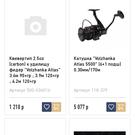
Квивертип 2.5oz
Катушка "Volzhanka
(carbon) к удилищу
Atlas 5500" (6+1 подш)
фидер "Volzhanka Atlas"
0.30мм/170м
3.6м 90+гр ; 3.9м 120+гр
; 4.2м 120+гр
Артикул
500-034016
Артикул
118-329
1 210 р
5 077 р