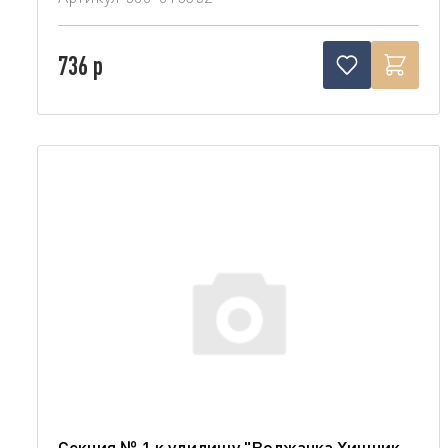
736 р
Секция № 1 к удилищу "Волжанка Хищник