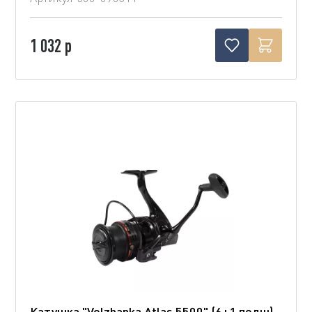
1 032 р
Катушка "Volzhanka Atlas 5500" (6+1 подш)