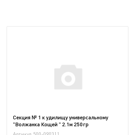
Секция № 1 к удилищу универсальному
"Волжанка Кощей " 2.1м 250гр
Артикул
500-090311