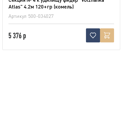
Atlas" 4.2м 120+гр (комель)
Артикул
500-034027
5 376 р