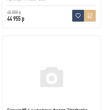
45 000 р
44 955 р
Секция № 4 к удилищу фидер "Volzhanka