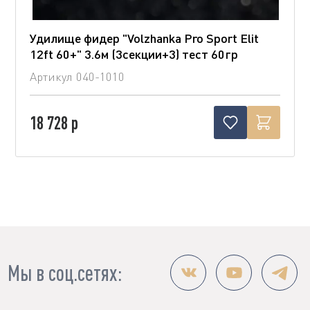
Удилище фидер "Volzhanka Pro Sport Elit
12ft 60+" 3.6м (3секции+3) тест 60гр
Артикул
040-1010
18 728 р
Мы в соц.сетях: