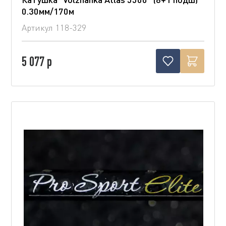
0.30мм/170м
Артикул
118-329
5 077 р