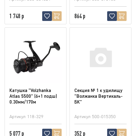
1 748 р
864 р
Катушка "Volzhanka
Секция № 1 к удилищу
Atlas 5500" (6+1 подш)
"Волжанка Вертикаль-
0.30мм/170м
БК"
Артикул
118-329
Артикул
500-015350
5 077 р
352 р