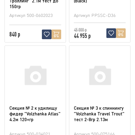
Троллинг" 2.1м тест до
(blaсk)
150гр
Артикул
500-0602023
Артикул
PPSSC-D36
45 000 р
840 р
44 955 р
Секция № 2 к удилищу
Секция № 3 к спиннингу
фидер "Volzhanka Atlas"
"Volzhanka Travel Trout"
4.2м 120+гр
тест 2-8гр 2.13м
Артикул
500-034021
Артикул
500-075166