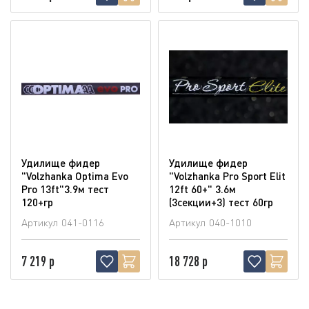
Удилище фидер
Удилище фидер
"Volzhanka Optima Evo
"Volzhanka Pro Sport Elit
Pro 13ft"3.9м тест
12ft 60+" 3.6м
120+гр
(3секции+3) тест 60гр
Артикул
041-0116
Артикул
040-1010
7 219 р
18 728 р