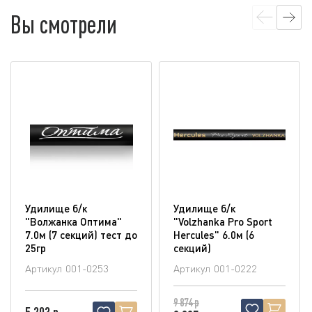
Вы смотрели
Удилище б/к
Удилище б/к
"Волжанка Оптима"
"Volzhanka Pro Sport
7.0м (7 секций) тест до
Hercules" 6.0м (6
25гр
секций)
Артикул
001-0253
Артикул
001-0222
9 874 р