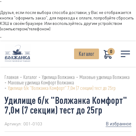
"
Друзья, если после выбора способа доставки, у Вас не отображается
кнопка "оформить заказ", для перехода к оплате, попробуйте сбросить
КЭШ в своём браузере. Или воспользуйтесь другим устройством
(компьютером/телефоном)
"
0
Каталог
-
-
-
Главная
Каталог
Удилища Волжанка
Маховые удилища Волжанка
-
Маховые удилища Комфорт Волжанка
-
Удилище б/к "Волжанка Комфорт" 7,0м (7 секции) тест до 25гр
Удилище б/к "Волжанка Комфорт"
7,0м (7 секции) тест до 25гр
В избранное
Артикул:
001-0103