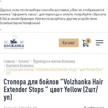
"
Друзья, если после выбора способа доставки, у Вас не отображается
кнопка "оформить заказ", для перехода к оплате, попробуйте сбросить
КЭШ в своём браузере. Или воспользуйтесь другим устройством
(компьютером/телефоном)
"
0
Каталог
-
-
Главная
Каталог
Фурнитура и монтаж Волжанка
-
Вертлюги Волжанка
Стопора для бойлов "Volzhanka Hair Extender Stops " цвет Yellow (2шт/
-
уп)
Стопора для бойлов "Volzhanka Hair
Extender Stops " цвет Yellow (2шт/
уп)
В избранное
Артикул:
SBVHES-YE