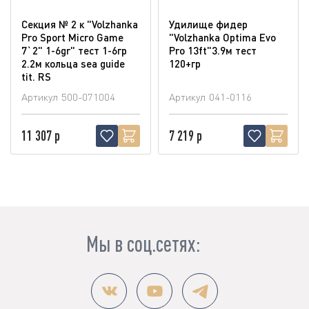
Секция № 2 к "Volzhanka
Удилище фидер
Pro Sport Micro Game
"Volzhanka Optima Evo
7`2" 1-6gr" тест 1-6гр
Pro 13ft"3.9м тест
2.2м кольца sea guide
120+гр
tit. RS
Артикул
500-071004
Артикул
041-0116
11 307 р
7 219 р
Мы в соц.сетях: