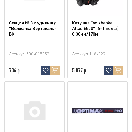
Секция № 3 к удилищу
Катушка "Volzhanka
"Волжанка Вертикаль-
Atlas 5500" (6+1 подш)
БК"
0.30мм/170м
Артикул
500-015352
Артикул
118-329
736 р
5 077 р