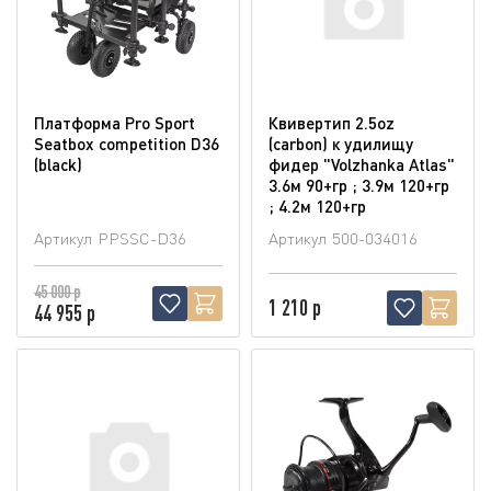
Платформа Pro Sport
Квивертип 2.5oz
Seatbox competition D36
(carbon) к удилищу
(blaсk)
фидер "Volzhanka Atlas"
3.6м 90+гр ; 3.9м 120+гр
; 4.2м 120+гр
Артикул
PPSSC-D36
Артикул
500-034016
45 000 р
1 210 р
44 955 р