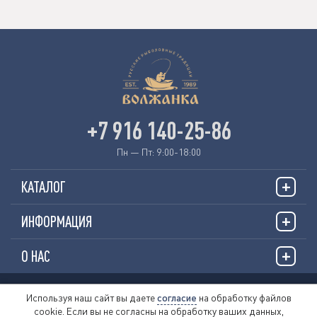
+7 916 140-25-86
Пн — Пт: 9:00-18:00
КАТАЛОГ
ИНФОРМАЦИЯ
О НАС
© 2026 «VOLZHANKAFISHING.RU»
Используя наш сайт вы даете
согласие
на обработку файлов
cookie. Если вы не согласны на обработку ваших данных,
Пользовательское соглашение