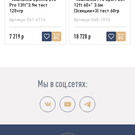
Pro 13ft"3.9м тест
12ft 60+" 3.6м
120+гр
(3секции+3) тест 60гр
Артикул
041-0116
Артикул
040-1010
7 219 р
18 728 р
Мы в соц.сетях: