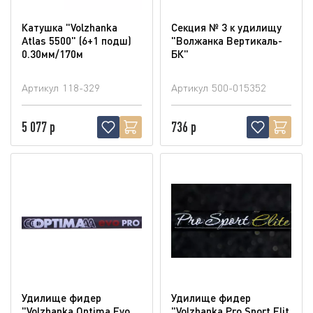
Катушка "Volzhanka
Секция № 3 к удилищу
Atlas 5500" (6+1 подш)
"Волжанка Вертикаль-
0.30мм/170м
БК"
Артикул
118-329
Артикул
500-015352
5 077 р
736 р
Удилище фидер
Удилище фидер
"Volzhanka Optima Evo
"Volzhanka Pro Sport Elit