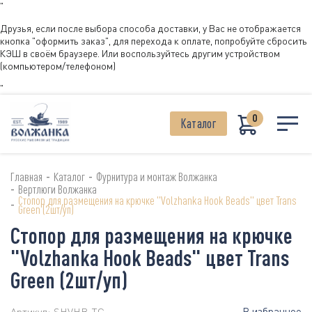
"
Друзья, если после выбора способа доставки, у Вас не отображается
кнопка "оформить заказ", для перехода к оплате, попробуйте сбросить
КЭШ в своём браузере. Или воспользуйтесь другим устройством
(компьютером/телефоном)
"
0
Каталог
-
-
Главная
Каталог
Фурнитура и монтаж Волжанка
-
Вертлюги Волжанка
Стопор для размещения на крючке "Volzhanka Hook Beads" цвет Trans
-
Green (2шт/уп)
Стопор для размещения на крючке
"Volzhanka Hook Beads" цвет Trans
Green (2шт/уп)
В избранное
Артикул:
SHVHB-TG