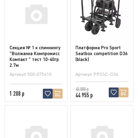
Секция № 1 к спиннингу
Платформа Pro Sport
"Волжанка Компромисс
Seatbox competition D36
Компакт " тест 10-40гр
(blaсk)
2.7м
Артикул
500-075410
Артикул
PPSSC-D36
45 000 р
1 208 р
44 955 р