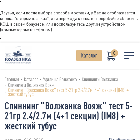
"
Друзья, если после выбора способа доставки, у Вас не отображается
кнопка "оформить заказ", для перехода к оплате, попробуйте сбросить
КЭШ в своём браузере. Или воспользуйтесь другим устройством
(компьютером/телефоном)
"
0
Каталог
-
-
-
Главная
Каталог
Удилища Волжанка
Спиннинги Волжанка
-
Спиннинги Волжанка Вояж
Спиннинг "Волжанка Вояж" тест 5-21гр 2.4/2.7м (4+1 секции) (IM8) +
-
жесткий тубус
Спиннинг "Волжанка Вояж" тест 5-
21гр 2.4/2.7м (4+1 секции) (IM8) +
жесткий тубус
В избранное
Артикул:
019-0010