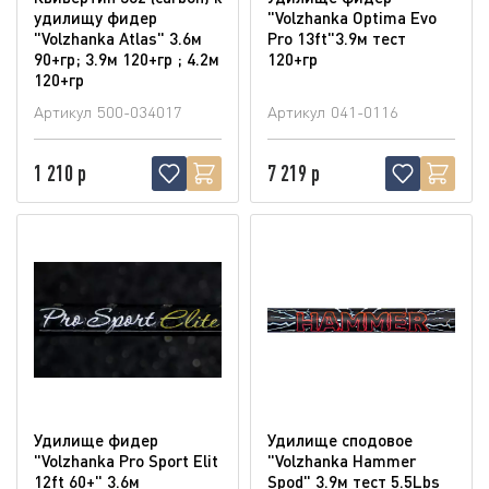
удилищу фидер
"Volzhanka Optima Evo
"Volzhanka Atlas" 3.6м
Pro 13ft"3.9м тест
90+гр; 3.9м 120+гр ; 4.2м
120+гр
120+гр
Артикул
500-034017
Артикул
041-0116
1 210 р
7 219 р
Удилище фидер
Удилище сподовое
"Volzhanka Pro Sport Elit
"Volzhanka Hammer
12ft 60+" 3.6м
Spod" 3.9м тест 5.5Lbs