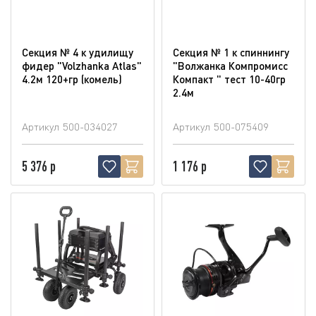
Секция № 4 к удилищу
Секция № 1 к спиннингу
фидер "Volzhanka Atlas"
"Волжанка Компромисс
4.2м 120+гр (комель)
Компакт " тест 10-40гр
2.4м
Артикул
500-034027
Артикул
500-075409
5 376 р
1 176 р