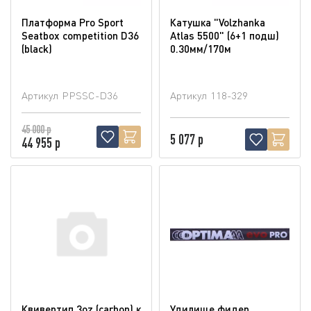
Платформа Pro Sport
Катушка "Volzhanka
Seatbox competition D36
Atlas 5500" (6+1 подш)
(blaсk)
0.30мм/170м
Артикул
PPSSC-D36
Артикул
118-329
45 000 р
5 077 р
44 955 р
Квивертип 3oz (carbon) к
Удилище фидер