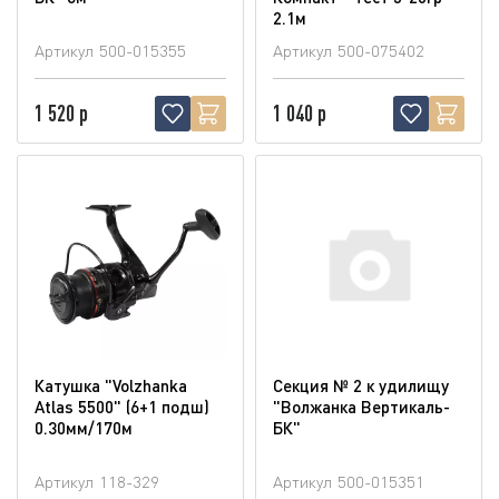
2.1м
Артикул
500-015355
Артикул
500-075402
1 520 р
1 040 р
Катушка "Volzhanka
Секция № 2 к удилищу
Atlas 5500" (6+1 подш)
"Волжанка Вертикаль-
0.30мм/170м
БК"
Артикул
118-329
Артикул
500-015351