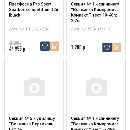
Платформа Pro Sport
Секция № 1 к спиннингу
Seatbox competition D36
"Волжанка Компромисс
(blaсk)
Компакт " тест 10-40гр
2.7м
Артикул
PPSSC-D36
Артикул
500-075410
45 000 р
1 208 р
44 955 р
Секция № 5 к удилищу
Секция № 1 к спиннингу
"Волжанка Вертикаль-
"Волжанка Компромисс
БК" 6м
Компакт " тест 5-20гр