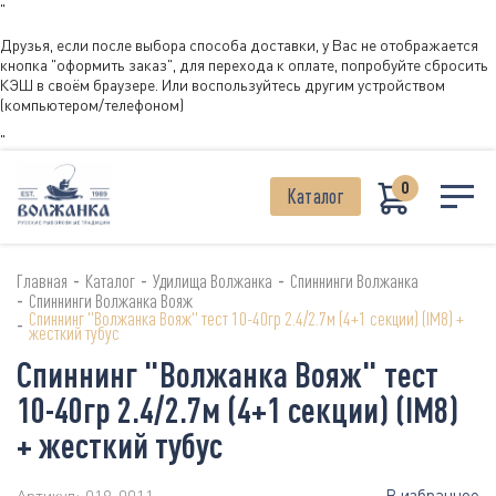
"
Друзья, если после выбора способа доставки, у Вас не отображается
кнопка "оформить заказ", для перехода к оплате, попробуйте сбросить
КЭШ в своём браузере. Или воспользуйтесь другим устройством
(компьютером/телефоном)
"
0
Каталог
-
-
-
Главная
Каталог
Удилища Волжанка
Спиннинги Волжанка
-
Спиннинги Волжанка Вояж
Спиннинг "Волжанка Вояж" тест 10-40гр 2.4/2.7м (4+1 секции) (IM8) +
-
жесткий тубус
Спиннинг "Волжанка Вояж" тест
10-40гр 2.4/2.7м (4+1 секции) (IM8)
+ жесткий тубус
В избранное
Артикул:
019-0011