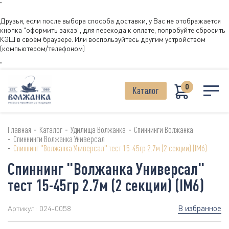
"
Друзья, если после выбора способа доставки, у Вас не отображается
кнопка "оформить заказ", для перехода к оплате, попробуйте сбросить
КЭШ в своём браузере. Или воспользуйтесь другим устройством
(компьютером/телефоном)
"
0
Каталог
-
-
-
Главная
Каталог
Удилища Волжанка
Спиннинги Волжанка
-
Спиннинги Волжанка Универсал
-
Спиннинг "Волжанка Универсал" тест 15-45гр 2.7м (2 секции) (IM6)
Спиннинг "Волжанка Универсал"
тест 15-45гр 2.7м (2 секции) (IM6)
В избранное
Артикул:
024-0058