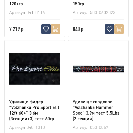
120+гр
150гр
Артикул
041-0116
Артикул
500-0602023
7 219 р
840 р
Удилище фидер
Удилище сподовое
"Volzhanka Pro Sport Elit
"Volzhanka Hammer
12ft 60+" 3.6м
Spod" 3.9м тест 5.5Lbs
(3секции+3) тест 60гр
(2 секции)
Артикул
040-1010
Артикул
050-0067