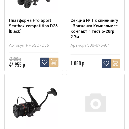
Платформа Pro Sport
Секция № 1 к спиннингу
Seatbox competition D36
"Волжанка Компромисс
(blaсk)
Компакт " тест 5-20гр
2.7м
Артикул
PPSSC-D36
Артикул
500-075404
45 000 р
1 080 р
44 955 р