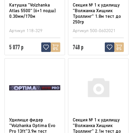
Катушка "Volzhanka
Секция № 1 к удилищу
Atlas 5500" (6+1 подш)
"Волжанка Хищник
0.30мм/170м
Троллинг" 1.8м тест до
250гр
Артикул
118-329
Артикул
500-0602021
5 077 р
748 р
Удилище фидер
Секция № 1 к удилищу
"Volzhanka Optima Evo
"Волжанка Хищник
Pro 13ft"3.9м тест
Троллинг" 2.1м тест до