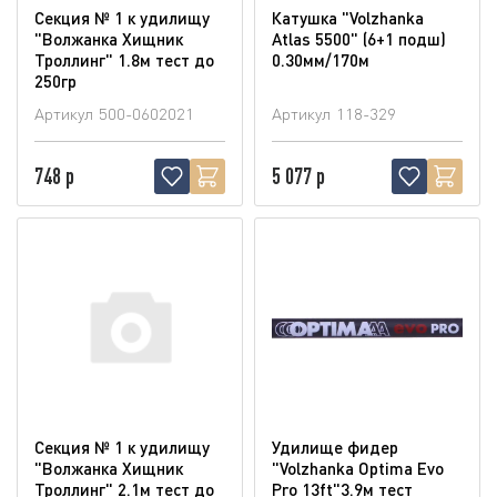
Секция № 1 к удилищу
Катушка "Volzhanka
"Волжанка Хищник
Atlas 5500" (6+1 подш)
Троллинг" 1.8м тест до
0.30мм/170м
250гр
Артикул
500-0602021
Артикул
118-329
748 р
5 077 р
Секция № 1 к удилищу
Удилище фидер
"Волжанка Хищник
"Volzhanka Optima Evo
Троллинг" 2.1м тест до
Pro 13ft"3.9м тест