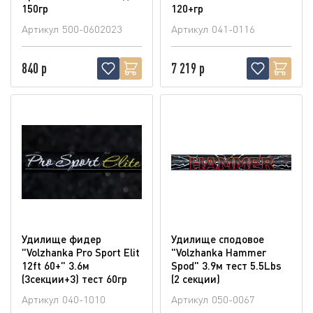
150гр
120+гр
Артикул
500-0602023
Артикул
041-0116
840 р
7 219 р
Удилище фидер
Удилище сподовое
"Volzhanka Pro Sport Elit
"Volzhanka Hammer
12ft 60+" 3.6м
Spod" 3.9м тест 5.5Lbs
(3секции+3) тест 60гр
(2 секции)
Артикул
040-1010
Артикул
050-0067