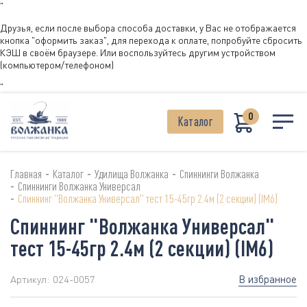
"
Друзья, если после выбора способа доставки, у Вас не отображается
кнопка "оформить заказ", для перехода к оплате, попробуйте сбросить
КЭШ в своём браузере. Или воспользуйтесь другим устройством
(компьютером/телефоном)
"
0
Каталог
-
-
-
Главная
Каталог
Удилища Волжанка
Спиннинги Волжанка
-
Спиннинги Волжанка Универсал
-
Спиннинг "Волжанка Универсал" тест 15-45гр 2.4м (2 секции) (IM6)
Спиннинг "Волжанка Универсал"
тест 15-45гр 2.4м (2 секции) (IM6)
В избранное
Артикул:
024-0057