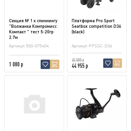
Секция № 1 к спиннингу
Платформа Pro Sport
"Волжанка Компромисс
Seatbox competition D36
Компакт " тест 5-20гр
(blaсk)
2.7м
Артикул
500-075404
Артикул
PPSSC-D36
45 000 р
1 080 р
44 955 р