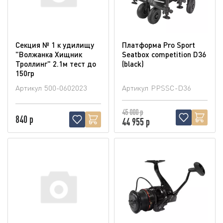
Секция № 1 к удилищу
Платформа Pro Sport
"Волжанка Хищник
Seatbox competition D36
Троллинг" 2.1м тест до
(blaсk)
150гр
Артикул
500-0602023
Артикул
PPSSC-D36
45 000 р
840 р
44 955 р