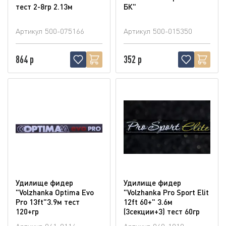
тест 2-8гр 2.13м
БК"
Артикул
500-075166
Артикул
500-015350
864 р
352 р
Удилище фидер
Удилище фидер
"Volzhanka Optima Evo
"Volzhanka Pro Sport Elit
Pro 13ft"3.9м тест
12ft 60+" 3.6м
120+гр
(3секции+3) тест 60гр