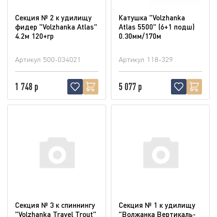
Секция № 2 к удилищу
Катушка "Volzhanka
фидер "Volzhanka Atlas"
Atlas 5500" (6+1 подш)
4.2м 120+гр
0.30мм/170м
Артикул
500-034021
Артикул
118-329
1 748 р
5 077 р
Секция № 3 к спиннингу
Секция № 1 к удилищу
"Volzhanka Travel Trout"
"Волжанка Вертикаль-