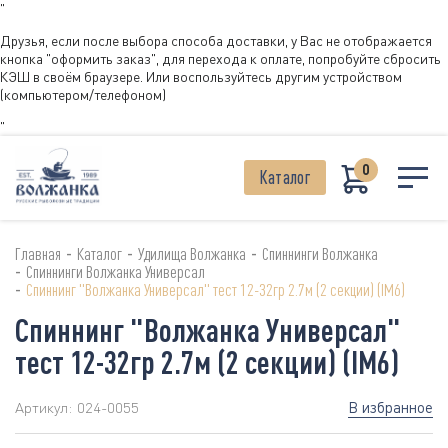
"
Друзья, если после выбора способа доставки, у Вас не отображается
кнопка "оформить заказ", для перехода к оплате, попробуйте сбросить
КЭШ в своём браузере. Или воспользуйтесь другим устройством
(компьютером/телефоном)
"
0
Каталог
-
-
-
Главная
Каталог
Удилища Волжанка
Спиннинги Волжанка
-
Спиннинги Волжанка Универсал
-
Спиннинг "Волжанка Универсал" тест 12-32гр 2.7м (2 секции) (IM6)
Спиннинг "Волжанка Универсал"
тест 12-32гр 2.7м (2 секции) (IM6)
В избранное
Артикул:
024-0055