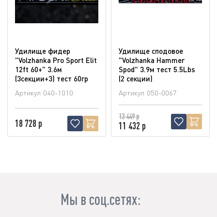
Удилище фидер
Удилище сподовое
"Volzhanka Pro Sport Elit
"Volzhanka Hammer
12ft 60+" 3.6м
Spod" 3.9м тест 5.5Lbs
(3секции+3) тест 60гр
(2 секции)
Артикул
040-1010
Артикул
050-0067
13 449 р
18 728 р
11 432 р
Мы в соц.сетях: