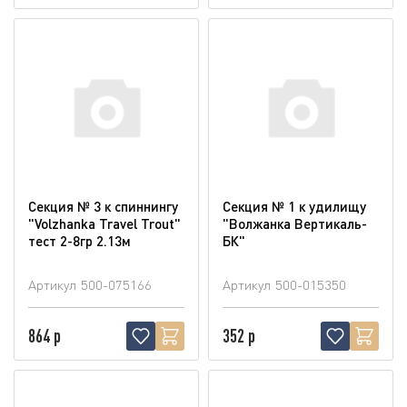
Секция № 3 к спиннингу
Секция № 1 к удилищу
"Volzhanka Travel Trout"
"Волжанка Вертикаль-
тест 2-8гр 2.13м
БК"
Артикул
500-075166
Артикул
500-015350
864 р
352 р