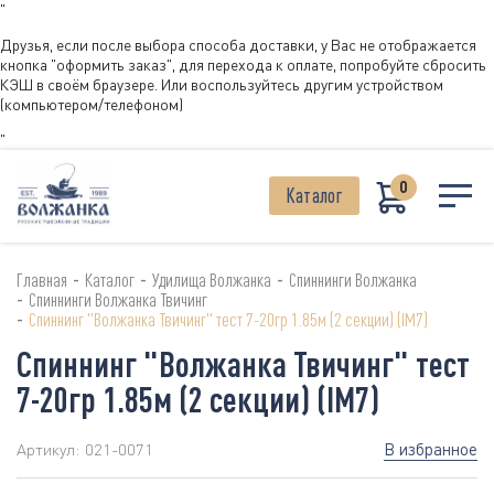
"
Друзья, если после выбора способа доставки, у Вас не отображается
кнопка "оформить заказ", для перехода к оплате, попробуйте сбросить
КЭШ в своём браузере. Или воспользуйтесь другим устройством
(компьютером/телефоном)
"
0
Каталог
-
-
-
Главная
Каталог
Удилища Волжанка
Спиннинги Волжанка
-
Спиннинги Волжанка Твичинг
-
Спиннинг "Волжанка Твичинг" тест 7-20гр 1.85м (2 секции) (IM7)
Спиннинг "Волжанка Твичинг" тест
7-20гр 1.85м (2 секции) (IM7)
В избранное
Артикул:
021-0071