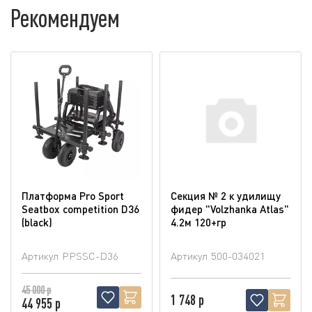
Рекомендуем
Платформа Pro Sport
Секция № 2 к удилищу
Seatbox competition D36
фидер "Volzhanka Atlas"
(blaсk)
4.2м 120+гр
Артикул
PPSSC-D36
Артикул
500-034021
45 000 р
1 748 р
44 955 р