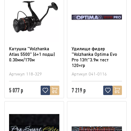
Катушка "Volzhanka
Удилище фидер
Atlas 5500" (6+1 подш)
"Volzhanka Optima Evo
0.30мм/170м
Pro 13ft"3.9м тест
120+гр
Артикул
118-329
Артикул
041-0116
5 077 р
7 219 р