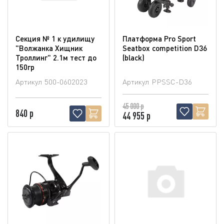
Секция № 1 к удилищу
Платформа Pro Sport
"Волжанка Хищник
Seatbox competition D36
Троллинг" 2.1м тест до
(blaсk)
150гр
Артикул
500-0602023
Артикул
PPSSC-D36
45 000 р
840 р
44 955 р