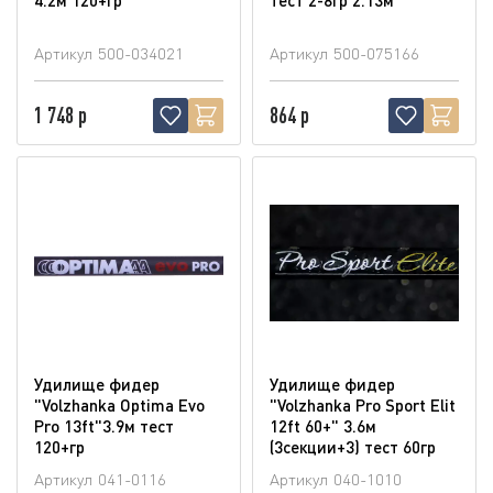
Артикул
500-034021
Артикул
500-075166
1 748 р
864 р
Удилище фидер
Удилище фидер
"Volzhanka Optima Evo
"Volzhanka Pro Sport Elit
Pro 13ft"3.9м тест
12ft 60+" 3.6м
120+гр
(3секции+3) тест 60гр
Артикул
041-0116
Артикул
040-1010