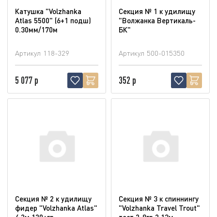
Катушка "Volzhanka
Секция № 1 к удилищу
Atlas 5500" (6+1 подш)
"Волжанка Вертикаль-
0.30мм/170м
БК"
Артикул
118-329
Артикул
500-015350
5 077 р
352 р
Секция № 2 к удилищу
Секция № 3 к спиннингу
фидер "Volzhanka Atlas"
"Volzhanka Travel Trout"
4.2м 120+гр
тест 2-8гр 2.13м