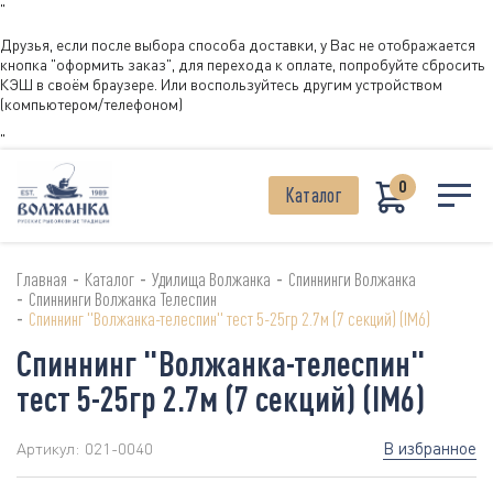
"
Друзья, если после выбора способа доставки, у Вас не отображается
кнопка "оформить заказ", для перехода к оплате, попробуйте сбросить
КЭШ в своём браузере. Или воспользуйтесь другим устройством
(компьютером/телефоном)
"
0
Каталог
-
-
-
Главная
Каталог
Удилища Волжанка
Спиннинги Волжанка
-
Спиннинги Волжанка Телеспин
-
Спиннинг "Волжанка-телеспин" тест 5-25гр 2.7м (7 секций) (IM6)
Спиннинг "Волжанка-телеспин"
тест 5-25гр 2.7м (7 секций) (IM6)
В избранное
Артикул:
021-0040