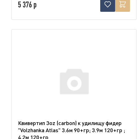
5 376 р
Квивертип 3oz (carbon) к удилищу фидер
"Volzhanka Atlas" 3.6м 90+гр; 3.9м 120+гр ;
4.2м 120+гр