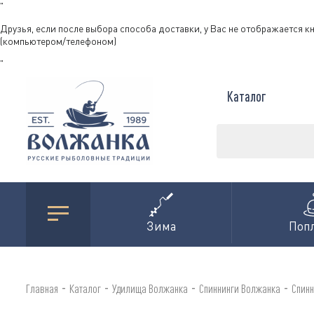
"
Друзья, если после выбора способа доставки, у Вас не отображается к
(компьютером/телефоном)
"
Каталог
Зима
Поп
-
-
-
-
Главная
Каталог
Удилища Волжанка
Спиннинги Волжанка
Спинн