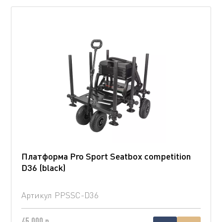
Платформа Pro Sport Seatbox competition
D36 (blaсk)
Артикул
PPSSC-D36
45 000 р