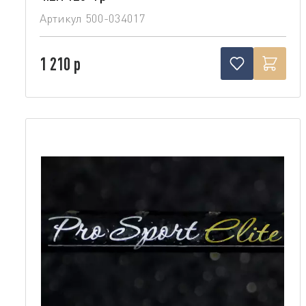
Артикул
500-034017
1 210 р