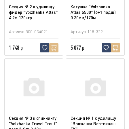
Секция № 2 к удилищу
Катушка "Volzhanka
фидер "Volzhanka Atlas"
Atlas 5500" (6+1 подш)
4.2м 120+гр
0.30мм/170м
Артикул
500-034021
Артикул
118-329
1 748 р
5 077 р
Секция № 3 к спиннингу
Секция № 1 к удилищу
"Volzhanka Travel Trout"
"Волжанка Вертикаль-
тест 2-8гр 2.13м
БК"