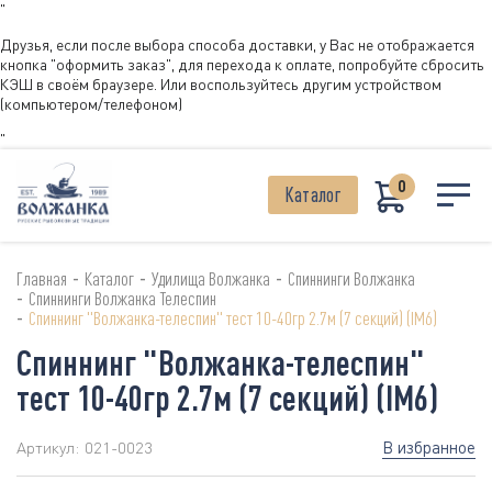
"
Друзья, если после выбора способа доставки, у Вас не отображается
кнопка "оформить заказ", для перехода к оплате, попробуйте сбросить
КЭШ в своём браузере. Или воспользуйтесь другим устройством
(компьютером/телефоном)
"
0
Каталог
-
-
-
Главная
Каталог
Удилища Волжанка
Спиннинги Волжанка
-
Спиннинги Волжанка Телеспин
-
Спиннинг "Волжанка-телеспин" тест 10-40гр 2.7м (7 секций) (IM6)
Спиннинг "Волжанка-телеспин"
тест 10-40гр 2.7м (7 секций) (IM6)
В избранное
Артикул:
021-0023