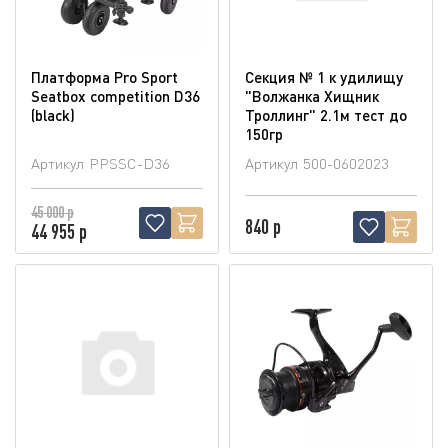
Платформа Pro Sport
Секция № 1 к удилищу
Seatbox competition D36
"Волжанка Хищник
(blaсk)
Троллинг" 2.1м тест до
150гр
Артикул
PPSSC-D36
Артикул
500-0602023
45 000 р
840 р
44 955 р