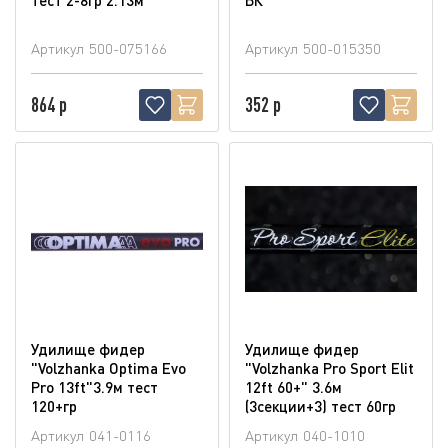
Артикул
500-075166
Артикул
500-015350
864 р
352 р
Удилище фидер
Удилище фидер
"Volzhanka Optima Evo
"Volzhanka Pro Sport Elit
Pro 13ft"3.9м тест
12ft 60+" 3.6м
120+гр
(3секции+3) тест 60гр
Артикул
041-0116
Артикул
040-1010