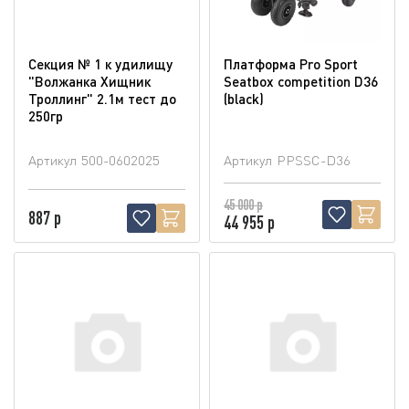
Секция № 1 к удилищу
Платформа Pro Sport
"Волжанка Хищник
Seatbox competition D36
Троллинг" 2.1м тест до
(blaсk)
250гр
Артикул
500-0602025
Артикул
PPSSC-D36
45 000 р
887 р
44 955 р