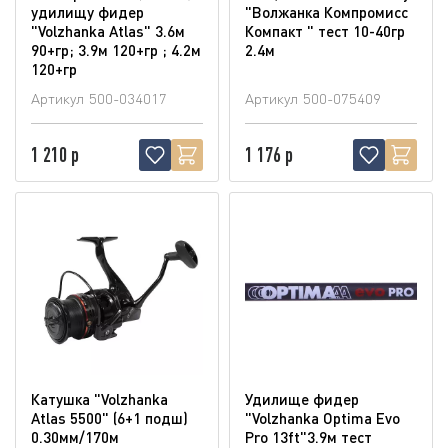
удилищу фидер
"Волжанка Компромисс
"Volzhanka Atlas" 3.6м
Компакт " тест 10-40гр
90+гр; 3.9м 120+гр ; 4.2м
2.4м
120+гр
Артикул
500-034017
Артикул
500-075409
1 210 р
1 176 р
Катушка "Volzhanka
Удилище фидер
Atlas 5500" (6+1 подш)
"Volzhanka Optima Evo
0.30мм/170м
Pro 13ft"3.9м тест