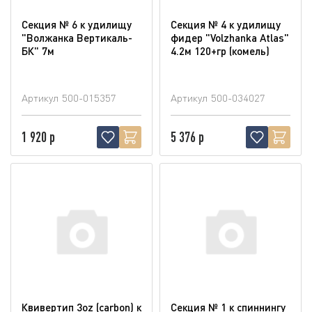
Секция № 6 к удилищу
Секция № 4 к удилищу
"Волжанка Вертикаль-
фидер "Volzhanka Atlas"
БК" 7м
4.2м 120+гр (комель)
Артикул
500-015357
Артикул
500-034027
1 920 р
5 376 р
Квивертип 3oz (carbon) к
Секция № 1 к спиннингу