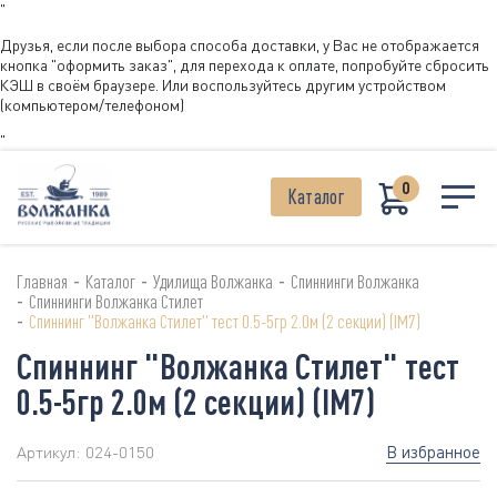
"
Друзья, если после выбора способа доставки, у Вас не отображается
кнопка "оформить заказ", для перехода к оплате, попробуйте сбросить
КЭШ в своём браузере. Или воспользуйтесь другим устройством
(компьютером/телефоном)
"
0
Каталог
-
-
-
Главная
Каталог
Удилища Волжанка
Спиннинги Волжанка
-
Спиннинги Волжанка Стилет
-
Спиннинг "Волжанка Стилет" тест 0.5-5гр 2.0м (2 секции) (IM7)
Спиннинг "Волжанка Стилет" тест
0.5-5гр 2.0м (2 секции) (IM7)
В избранное
Артикул:
024-0150