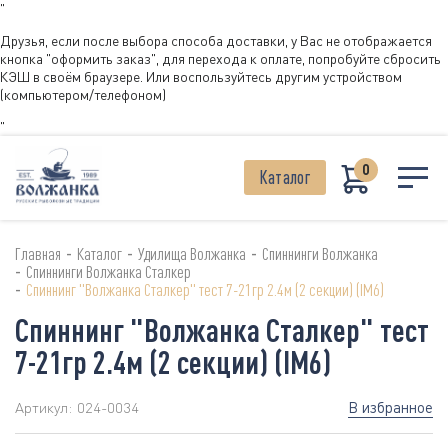
"
Друзья, если после выбора способа доставки, у Вас не отображается
кнопка "оформить заказ", для перехода к оплате, попробуйте сбросить
КЭШ в своём браузере. Или воспользуйтесь другим устройством
(компьютером/телефоном)
"
0
Каталог
-
-
-
Главная
Каталог
Удилища Волжанка
Спиннинги Волжанка
-
Спиннинги Волжанка Сталкер
-
Спиннинг "Волжанка Сталкер" тест 7-21гр 2.4м (2 секции) (IM6)
Спиннинг "Волжанка Сталкер" тест
7-21гр 2.4м (2 секции) (IM6)
В избранное
Артикул:
024-0034