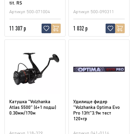
tit. RS
Артикул
500-071004
Артикул
500-090311
11 307 р
1 032 р
Катушка "Volzhanka
Удилище фидер
Atlas 5500" (6+1 подш)
"Volzhanka Optima Evo
0.30мм/170м
Pro 13ft"3.9м тест
120+гр
Артикул
118-329
Артикул
041-0116