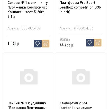
Секция № 1 к спиннингу
Платформа Pro Sport
"Волжанка Компромисс
Seatbox competition D36
Компакт " тест 5-20гр
(blaсk)
2.1м
Артикул
500-075402
Артикул
PPSSC-D36
45 000 р
1 040 р
44 955 р
Секция № 3 к удилищу
Квивертип 2.5oz
"Волжанка Вертикаль-
(carbon) к удилищу