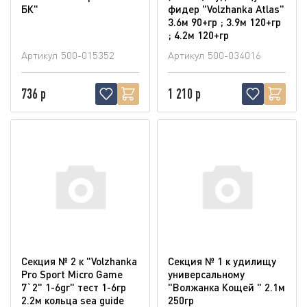
БК"
фидер "Volzhanka Atlas"
3.6м 90+гр ; 3.9м 120+гр
; 4.2м 120+гр
Артикул
500-015352
Артикул
500-034016
736 р
1 210 р
Секция № 2 к "Volzhanka
Секция № 1 к удилищу
Pro Sport Micro Game
универсальному
7`2" 1-6gr" тест 1-6гр
"Волжанка Кощей " 2.1м
2.2м кольца sea guide
250гр