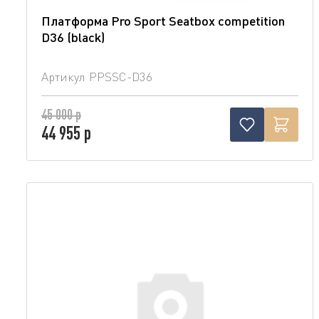
Платформа Pro Sport Seatbox competition
D36 (blaсk)
Артикул
PPSSC-D36
45 000 р
44 955 р