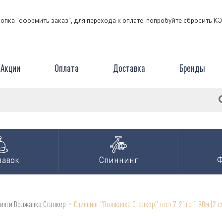
нопка "оформить заказ", для перехода к оплате, попробуйте сбросить 
Акции
Оплата
Доставка
Бренды
лавок
Спиннинг
-
инги Волжанка Сталкер
Спиннинг "Волжанка Сталкер" тест 7-21гр 1.98м (2 с