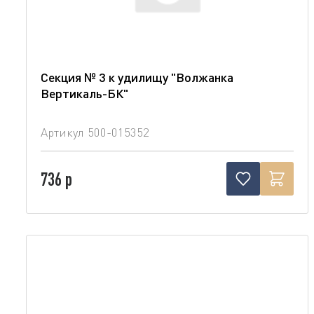
Секция № 3 к удилищу "Волжанка
Вертикаль-БК"
Артикул
500-015352
736 р