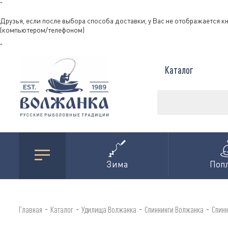
"
Друзья, если после выбора способа доставки, у Вас не отображается к
(компьютером/телефоном)
"
Каталог
Зима
Поп
-
-
-
-
Главная
Каталог
Удилища Волжанка
Спиннинги Волжанка
Спинн