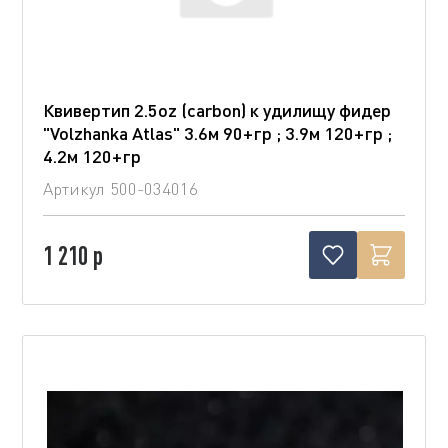
Квивертип 2.5oz (carbon) к удилищу фидер
"Volzhanka Atlas" 3.6м 90+гр ; 3.9м 120+гр ;
4.2м 120+гр
Артикул
500-034016
1 210 р