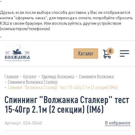
"
Друзья, если после выбора способа доставки, у Вас не отображается
кнопка "оформить заказ", для перехода к оплате, попробуйте сбросить
КЭШ в своём браузере. Или воспользуйтесь другим устройством
(компьютером/телефоном)
"
0
Каталог
-
-
-
Главная
Каталог
Удилища Волжанка
Спиннинги Волжанка
-
Спиннинги Волжанка Сталкер
-
Спиннинг "Волжанка Сталкер" тест 15-40гр 2.1м (2 секции) (IM6)
Спиннинг "Волжанка Сталкер" тест
15-40гр 2.1м (2 секции) (IM6)
В избранное
Артикул:
024-0040