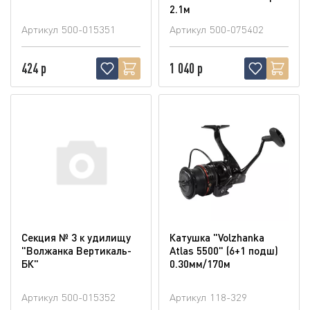
2.1м
Артикул
500-015351
Артикул
500-075402
424 р
1 040 р
Секция № 3 к удилищу
Катушка "Volzhanka
"Волжанка Вертикаль-
Atlas 5500" (6+1 подш)
БК"
0.30мм/170м
Артикул
500-015352
Артикул
118-329