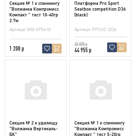
Секция № 1 к спиннингу
Платформа Pro Sport
"Волжанка Компромисс
Seatbox competition D36
Компакт " тест 10-40гр
(blaсk)
2.7м
Артикул
500-075410
Артикул
PPSSC-D36
45 000 р
1 208 р
44 955 р
Секция № 2 к удилищу
Секция № 1 к спиннингу
"Волжанка Вертикаль-
"Волжанка Компромисс
БК"
Компакт " тест 5-20гр