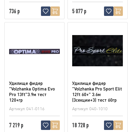
736 р
5 077 р
Удилище фидер
Удилище фидер
"Volzhanka Optima Evo
"Volzhanka Pro Sport Elit
Pro 13ft"3.9м тест
12ft 60+" 3.6м
120+гр
(3секции+3) тест 60гр
Артикул
041-0116
Артикул
040-1010
7 219 р
18 728 р