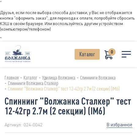
"
Друзья, если после выбора способа доставки, у Вас не отображается
кнопка "оформить заказ", для перехода к оплате, попробуйте сбросить
КЭШ в своём браузере. Или воспользуйтесь другим устройством
(компьютером/телефоном)
"
0
Каталог
-
-
-
Главная
Каталог
Удилища Волжанка
Спиннинги Волжанка
-
Спиннинги Волжанка Сталкер
-
Спиннинг "Волжанка Сталкер" тест 12-42гр 2.7м (2 секции) (IM6)
Спиннинг "Волжанка Сталкер" тест
12-42гр 2.7м (2 секции) (IM6)
В избранное
Артикул:
024-0042