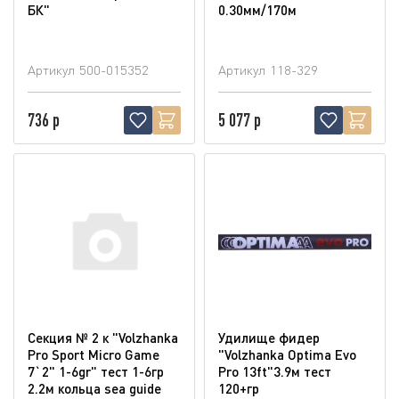
БК"
0.30мм/170м
Артикул
500-015352
Артикул
118-329
736 р
5 077 р
Секция № 2 к "Volzhanka
Удилище фидер
Pro Sport Micro Game
"Volzhanka Optima Evo
7`2" 1-6gr" тест 1-6гр
Pro 13ft"3.9м тест
2.2м кольца sea guide
120+гр