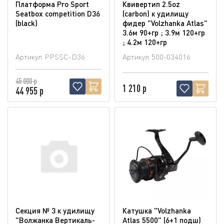
Платформа Pro Sport
Квивертип 2.5oz
Seatbox competition D36
(carbon) к удилищу
(blaсk)
фидер "Volzhanka Atlas"
3.6м 90+гр ; 3.9м 120+гр
; 4.2м 120+гр
Артикул
PPSSC-D36
Артикул
500-034016
45 000 р
1 210 р
44 955 р
Секция № 3 к удилищу
Катушка "Volzhanka
"Волжанка Вертикаль-
Atlas 5500" (6+1 подш)