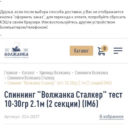
"
Друзья, если после выбора способа доставки, у Вас не отображается
кнопка "оформить заказ", для перехода к оплате, попробуйте сбросить
КЭШ в своём браузере. Или воспользуйтесь другим устройством
(компьютером/телефоном)
"
0
Каталог
-
-
-
Главная
Каталог
Удилища Волжанка
Спиннинги Волжанка
-
Спиннинги Волжанка Сталкер
-
Спиннинг "Волжанка Сталкер" тест 10-30гр 2.1м (2 секции) (IM6)
Спиннинг "Волжанка Сталкер" тест
10-30гр 2.1м (2 секции) (IM6)
В избранное
Артикул:
024-0037