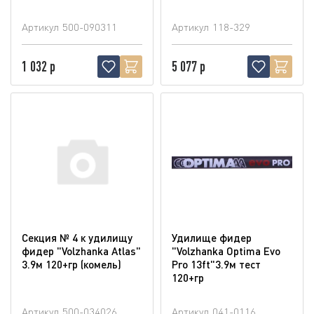
Артикул
500-090311
Артикул
118-329
1 032 р
5 077 р
Секция № 4 к удилищу
Удилище фидер
фидер "Volzhanka Atlas"
"Volzhanka Optima Evo
3.9м 120+гр (комель)
Pro 13ft"3.9м тест
120+гр
Артикул
500-034026
Артикул
041-0116