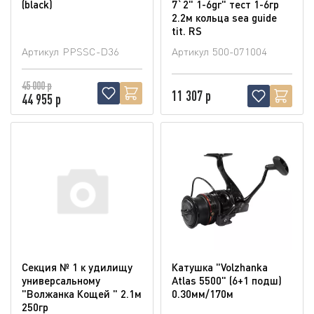
(blaсk)
7`2" 1-6gr" тест 1-6гр
2.2м кольца sea guide
tit. RS
Артикул
PPSSC-D36
Артикул
500-071004
45 000 р
11 307 р
44 955 р
Секция № 1 к удилищу
Катушка "Volzhanka
универсальному
Atlas 5500" (6+1 подш)
"Волжанка Кощей " 2.1м
0.30мм/170м
250гр