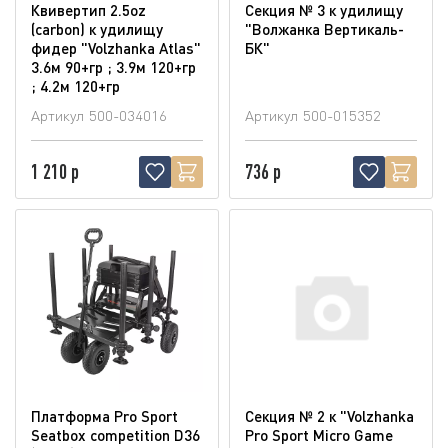
Квивертип 2.5oz
Секция № 3 к удилищу
(carbon) к удилищу
"Волжанка Вертикаль-
фидер "Volzhanka Atlas"
БК"
3.6м 90+гр ; 3.9м 120+гр
; 4.2м 120+гр
Артикул
500-034016
Артикул
500-015352
1 210 р
736 р
Платформа Pro Sport
Секция № 2 к "Volzhanka
Seatbox competition D36
Pro Sport Micro Game