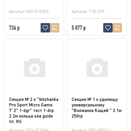
Артикул
500-015352
Артикул
118-329
736 р
5 077 р
Секция № 2 к "Volzhanka
Секция № 1 к удилищу
Pro Sport Micro Game
универсальному
7`2" 1-6gr" тест 1-6гр
"Волжанка Кощей " 2.1м
2.2м кольца sea guide
250гр
tit. RS
Артикул
500-071004
Артикул
500-090311