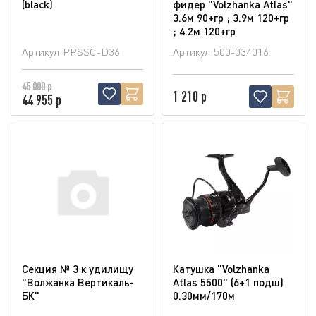
(blaсk)
фидер "Volzhanka Atlas"
3.6м 90+гр ; 3.9м 120+гр
; 4.2м 120+гр
Артикул
PPSSC-D36
Артикул
500-034016
45 000 р
1 210 р
44 955 р
Секция № 3 к удилищу
Катушка "Volzhanka
"Волжанка Вертикаль-
Atlas 5500" (6+1 подш)
БК"
0.30мм/170м