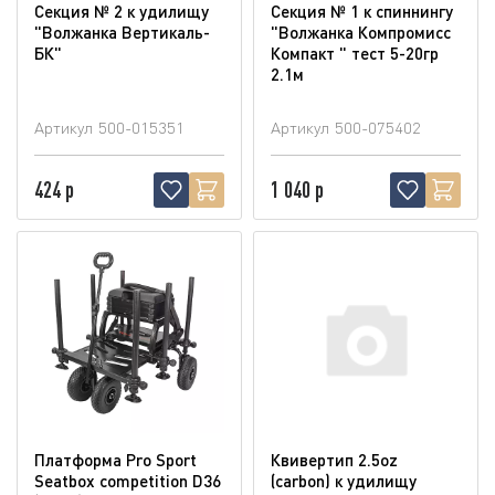
Секция № 2 к удилищу
Секция № 1 к спиннингу
"Волжанка Вертикаль-
"Волжанка Компромисс
БК"
Компакт " тест 5-20гр
2.1м
Артикул
500-015351
Артикул
500-075402
424 р
1 040 р
Платформа Pro Sport
Квивертип 2.5oz
Seatbox competition D36
(carbon) к удилищу