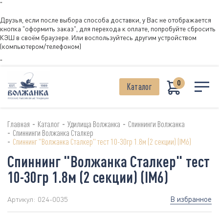
"
Друзья, если после выбора способа доставки, у Вас не отображается
кнопка "оформить заказ", для перехода к оплате, попробуйте сбросить
КЭШ в своём браузере. Или воспользуйтесь другим устройством
(компьютером/телефоном)
"
0
Каталог
-
-
-
Главная
Каталог
Удилища Волжанка
Спиннинги Волжанка
-
Спиннинги Волжанка Сталкер
-
Спиннинг "Волжанка Сталкер" тест 10-30гр 1.8м (2 секции) (IM6)
Спиннинг "Волжанка Сталкер" тест
10-30гр 1.8м (2 секции) (IM6)
В избранное
Артикул:
024-0035