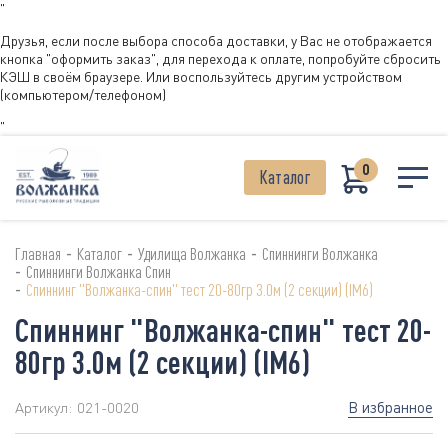
"
Друзья, если после выбора способа доставки, у Вас не отображается
кнопка "оформить заказ", для перехода к оплате, попробуйте сбросить
КЭШ в своём браузере. Или воспользуйтесь другим устройством
(компьютером/телефоном)
"
0
Каталог
-
-
-
Главная
Каталог
Удилища Волжанка
Спиннинги Волжанка
-
Спиннинги Волжанка Спин
-
Спиннинг "Волжанка-спин" тест 20-80гр 3.0м (2 секции) (IM6)
Спиннинг "Волжанка-спин" тест 20-
80гр 3.0м (2 секции) (IM6)
В избранное
Артикул:
021-0020