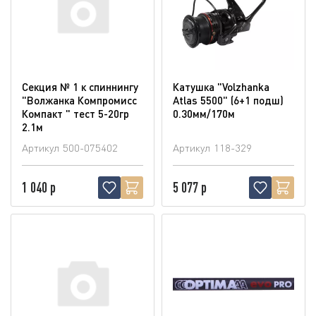
Секция № 1 к спиннингу
Катушка "Volzhanka
"Волжанка Компромисс
Atlas 5500" (6+1 подш)
Компакт " тест 5-20гр
0.30мм/170м
2.1м
Артикул
500-075402
Артикул
118-329
1 040 р
5 077 р