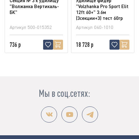
Секция № 3 к удилищу
Удилище фидер
"Волжанка Вертикаль-
"Volzhanka Pro Sport Elit
БК"
12ft 60+" 3.6м
(3секции+3) тест 60гр
Артикул
500-015352
Артикул
040-1010
736 р
18 728 р
Мы в соц.сетях: