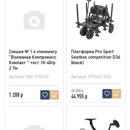
Секция № 1 к спиннингу
Платформа Pro Sport
"Волжанка Компромисс
Seatbox competition D36
Компакт " тест 10-40гр
(blaсk)
2.7м
Артикул
500-075410
Артикул
PPSSC-D36
45 000 р
1 208 р
44 955 р