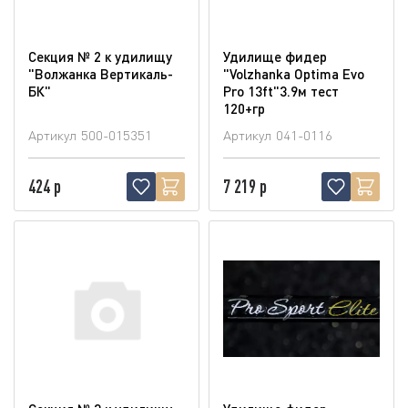
Секция № 2 к удилищу
Удилище фидер
"Волжанка Вертикаль-
"Volzhanka Optima Evo
БК"
Pro 13ft"3.9м тест
120+гр
Артикул
500-015351
Артикул
041-0116
424 р
7 219 р