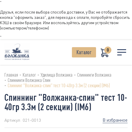
"
Друзья, если после выбора способа доставки, у Вас не отображается
кнопка "оформить заказ", для перехода к оплате, попробуйте сбросить
КЭШ в своём браузере. Или воспользуйтесь другим устройством
(компьютером/телефоном)
"
0
Каталог
-
-
-
Главная
Каталог
Удилища Волжанка
Спиннинги Волжанка
-
Спиннинги Волжанка Спин
-
Спиннинг "Волжанка-спин" тест 10-40гр 3.3м (2 секции) (IM6)
Спиннинг "Волжанка-спин" тест 10-
40гр 3.3м (2 секции) (IM6)
В избранное
Артикул:
021-0013