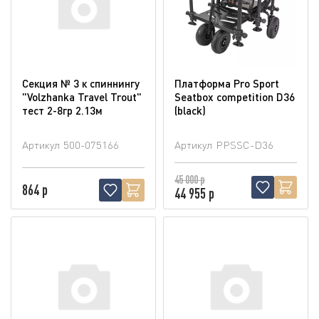
Секция № 3 к спиннингу
Платформа Pro Sport
"Volzhanka Travel Trout"
Seatbox competition D36
тест 2-8гр 2.13м
(blaсk)
Артикул
500-075166
Артикул
PPSSC-D36
45 000 р
864 р
44 955 р