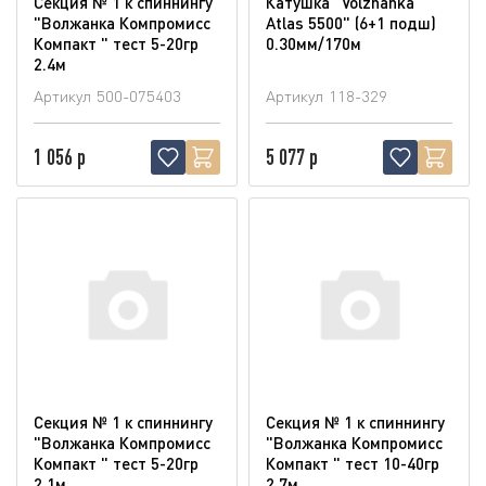
Секция № 1 к спиннингу
Катушка "Volzhanka
"Волжанка Компромисс
Atlas 5500" (6+1 подш)
Компакт " тест 5-20гр
0.30мм/170м
2.4м
Артикул
500-075403
Артикул
118-329
1 056 р
5 077 р
Секция № 1 к спиннингу
Секция № 1 к спиннингу
"Волжанка Компромисс
"Волжанка Компромисс
Компакт " тест 5-20гр
Компакт " тест 10-40гр
2.1м
2.7м