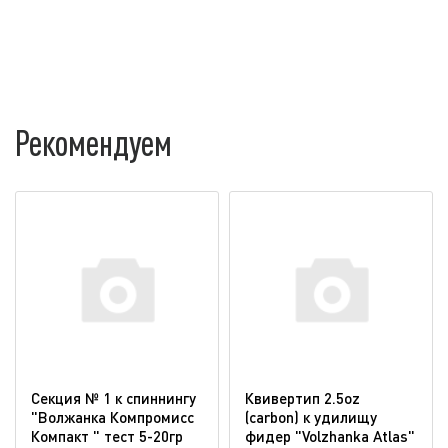
Рекомендуем
Секция № 1 к спиннингу
Квивертип 2.5oz
"Волжанка Компромисс
(carbon) к удилищу
Компакт " тест 5-20гр
фидер "Volzhanka Atlas"