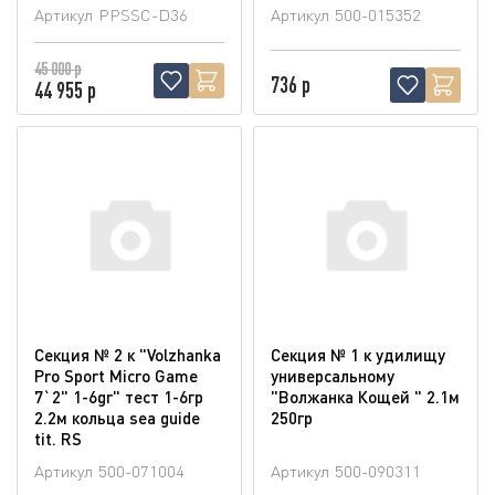
Артикул
PPSSC-D36
Артикул
500-015352
45 000 р
736 р
44 955 р
Секция № 2 к "Volzhanka
Секция № 1 к удилищу
Pro Sport Micro Game
универсальному
7`2" 1-6gr" тест 1-6гр
"Волжанка Кощей " 2.1м
2.2м кольца sea guide
250гр
tit. RS
Артикул
500-071004
Артикул
500-090311