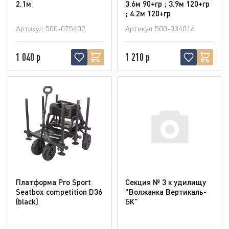
2.1м
3.6м 90+гр ; 3.9м 120+гр
; 4.2м 120+гр
Артикул
500-075402
Артикул
500-034016
1 040 р
1 210 р
Платформа Pro Sport
Секция № 3 к удилищу
Seatbox competition D36
"Волжанка Вертикаль-
(blaсk)
БК"