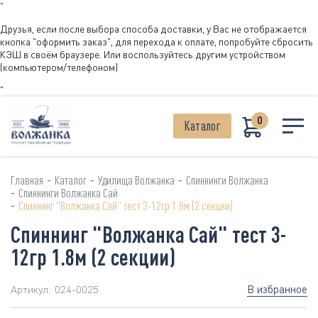
"
Друзья, если после выбора способа доставки, у Вас не отображается
кнопка "оформить заказ", для перехода к оплате, попробуйте сбросить
КЭШ в своём браузере. Или воспользуйтесь другим устройством
(компьютером/телефоном)
"
0
Каталог
-
-
-
Главная
Каталог
Удилища Волжанка
Спиннинги Волжанка
-
Спиннинги Волжанка Сай
-
Спиннинг "Волжанка Сай" тест 3-12гр 1.8м (2 секции)
Спиннинг "Волжанка Сай" тест 3-
12гр 1.8м (2 секции)
В избранное
Артикул:
024-0025