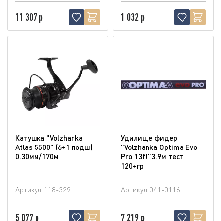
11 307 р
1 032 р
Катушка "Volzhanka
Удилище фидер
Atlas 5500" (6+1 подш)
"Volzhanka Optima Evo
0.30мм/170м
Pro 13ft"3.9м тест
120+гр
Артикул
118-329
Артикул
041-0116
5 077 р
7 219 р