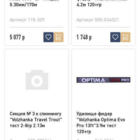
0.30мм/170м
4.2м 120+гр
Артикул
118-329
Артикул
500-034021
5 077 р
1 748 р
Секция № 3 к спиннингу
Удилище фидер
"Volzhanka Travel Trout"
"Volzhanka Optima Evo
тест 2-8гр 2.13м
Pro 13ft"3.9м тест
120+гр