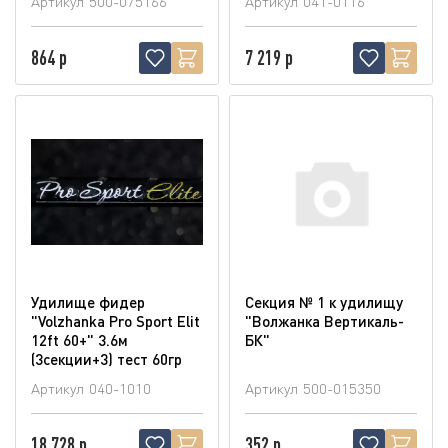
Артикул
500-075166
Артикул
041-0116
864 р
7 219 р
Удилище фидер
Секция № 1 к удилищу
"Volzhanka Pro Sport Elit
"Волжанка Вертикаль-
12ft 60+" 3.6м
БК"
(3секции+3) тест 60гр
Артикул
040-1010
Артикул
500-015350
18 728 р
352 р