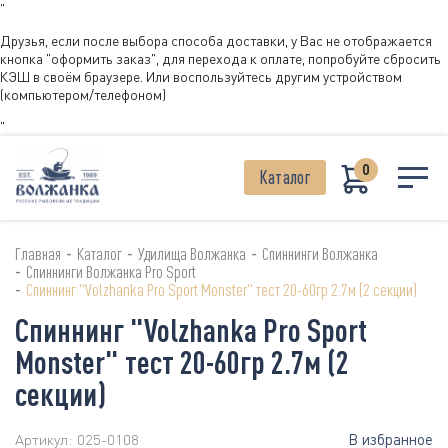
"
Друзья, если после выбора способа доставки, у Вас не отображается
кнопка "оформить заказ", для перехода к оплате, попробуйте сбросить
КЭШ в своём браузере. Или воспользуйтесь другим устройством
(компьютером/телефоном)
"
0
Каталог
-
-
-
Главная
Каталог
Удилища Волжанка
Спиннинги Волжанка
-
Спиннинги Волжанка Pro Sport
-
Спиннинг "Volzhanka Pro Sport Monster" тест 20-60гр 2.7м (2 секции)
Спиннинг "Volzhanka Pro Sport
Monster" тест 20-60гр 2.7м (2
секции)
В избранное
Артикул:
025-0108