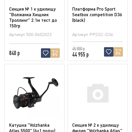
Секция № 1 к удилищу
Платформа Pro Sport
"Волжанка Хищник
Seatbox competition D36
Троллинг" 2.1м тест до
(blaсk)
150гр
Артикул
500-0602023
Артикул
PPSSC-D36
45 000 р
840 р
44 955 р
Катушка "Volzhanka
Секция № 2 к удилищу
Atlas 5500" (6+1 подш)
фидер "Volzhanka Atlas"