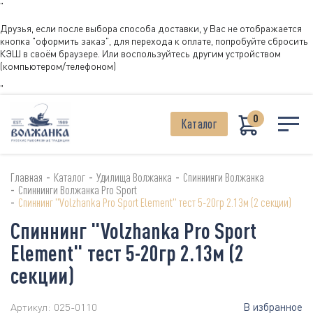
"
Друзья, если после выбора способа доставки, у Вас не отображается
кнопка "оформить заказ", для перехода к оплате, попробуйте сбросить
КЭШ в своём браузере. Или воспользуйтесь другим устройством
(компьютером/телефоном)
"
0
Каталог
-
-
-
Главная
Каталог
Удилища Волжанка
Спиннинги Волжанка
-
Спиннинги Волжанка Pro Sport
-
Спиннинг "Volzhanka Pro Sport Element" тест 5-20гр 2.13м (2 секции)
Спиннинг "Volzhanka Pro Sport
Element" тест 5-20гр 2.13м (2
секции)
В избранное
Артикул:
025-0110