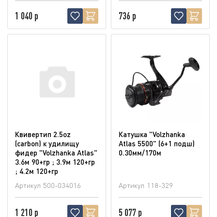
1 040 р
736 р
Квивертип 2.5oz
Катушка "Volzhanka
(carbon) к удилищу
Atlas 5500" (6+1 подш)
фидер "Volzhanka Atlas"
0.30мм/170м
3.6м 90+гр ; 3.9м 120+гр
; 4.2м 120+гр
Артикул
500-034016
Артикул
118-329
1 210 р
5 077 р