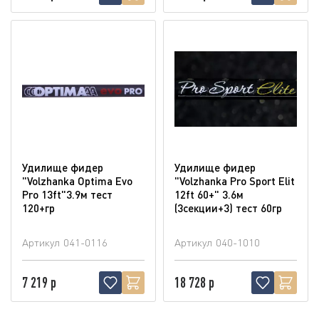
Удилище фидер
Удилище фидер
"Volzhanka Optima Evo
"Volzhanka Pro Sport Elit
Pro 13ft"3.9м тест
12ft 60+" 3.6м
120+гр
(3секции+3) тест 60гр
Артикул
041-0116
Артикул
040-1010
7 219 р
18 728 р