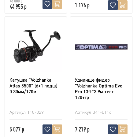
45 000 р
1 176 р
44 955 р
Катушка "Volzhanka
Удилище фидер
Atlas 5500" (6+1 подш)
"Volzhanka Optima Evo
0.30мм/170м
Pro 13ft"3.9м тест
120+гр
Артикул
118-329
Артикул
041-0116
5 077 р
7 219 р