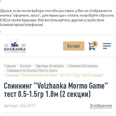
"
Друзья, если после выбора способа доставки, у Вас не отображается
кнопка "оформить заказ", для перехода к оплате, попробуйте сбросить
КЭШ в своём браузере. Или воспользуйтесь другим устройством
(компьютером/телефоном)
"
0
Каталог
-
-
-
Главная
Каталог
Удилища Волжанка
Спиннинги Волжанка
-
Спиннинги Volzhanka Mormo Game
-
Спиннинг "Volzhanka Mormo Game" тест 0.5-1.5гр 1.8м (2 секции)
Спиннинг "Volzhanka Mormo Game"
тест 0.5-1.5гр 1.8м (2 секции)
В избранное
Артикул:
024-0171