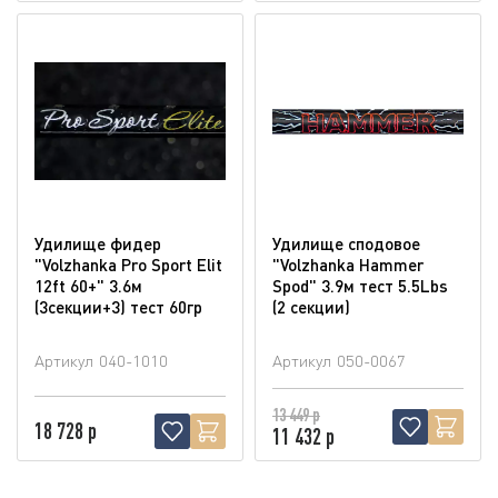
Удилище фидер
Удилище сподовое
"Volzhanka Pro Sport Elit
"Volzhanka Hammer
12ft 60+" 3.6м
Spod" 3.9м тест 5.5Lbs
(3секции+3) тест 60гр
(2 секции)
Артикул
040-1010
Артикул
050-0067
13 449 р
18 728 р
11 432 р