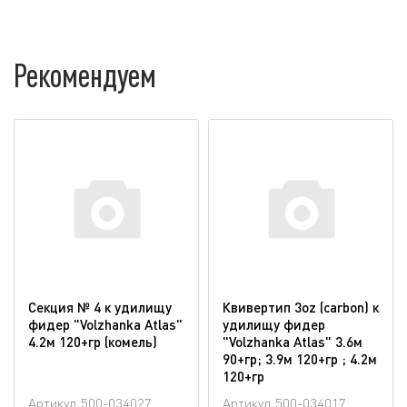
Рекомендуем
Секция № 4 к удилищу
Квивертип 3oz (carbon) к
фидер "Volzhanka Atlas"
удилищу фидер
4.2м 120+гр (комель)
"Volzhanka Atlas" 3.6м
90+гр; 3.9м 120+гр ; 4.2м
120+гр
Артикул
500-034027
Артикул
500-034017