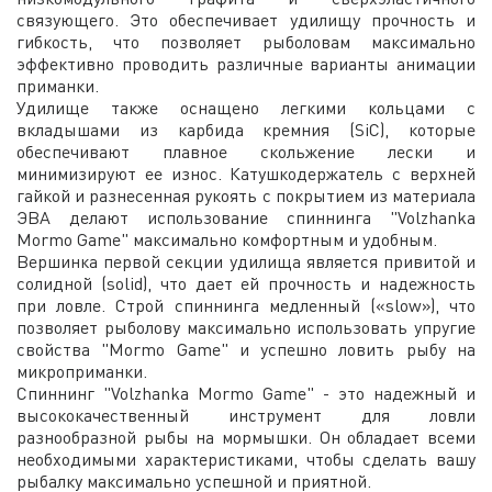
связующего. Это обеспечивает удилищу прочность и
гибкость, что позволяет рыболовам максимально
эффективно проводить различные варианты анимации
приманки.
Удилище также оснащено легкими кольцами с
вкладышами из карбида кремния (SiC), которые
обеспечивают плавное скольжение лески и
минимизируют ее износ. Катушкодержатель с верхней
гайкой и разнесенная рукоять с покрытием из материала
ЭВА делают использование спиннинга "Volzhanka
Mormo Game" максимально комфортным и удобным.
Вершинка первой секции удилища является привитой и
солидной (solid), что дает ей прочность и надежность
при ловле. Строй спиннинга медленный («slow»), что
позволяет рыболову максимально использовать упругие
свойства "Mormo Game" и успешно ловить рыбу на
микроприманки.
Спиннинг "Volzhanka Mormo Game" - это надежный и
высококачественный инструмент для ловли
разнообразной рыбы на мормышки. Он обладает всеми
необходимыми характеристиками, чтобы сделать вашу
рыбалку максимально успешной и приятной.