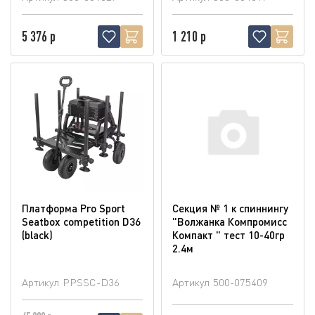
5 376 р
1 210 р
Платформа Pro Sport
Секция № 1 к спиннингу
Seatbox competition D36
"Волжанка Компромисс
(blaсk)
Компакт " тест 10-40гр
2.4м
Артикул
PPSSC-D36
Артикул
500-075409