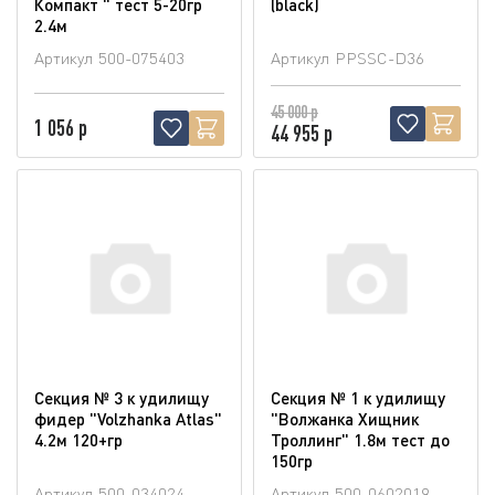
Компакт " тест 5-20гр
(blaсk)
2.4м
Артикул
500-075403
Артикул
PPSSC-D36
45 000 р
1 056 р
44 955 р
Секция № 3 к удилищу
Секция № 1 к удилищу
фидер "Volzhanka Atlas"
"Волжанка Хищник
4.2м 120+гр
Троллинг" 1.8м тест до
150гр
Артикул
500-034024
Артикул
500-0602019