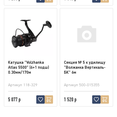
Катушка "Volzhanka
Секция № 5 к удилищу
Atlas 5500" (6+1 подш)
"Волжанка Вертикаль-
0.30мм/170м
БК" 6м
Артикул
118-329
Артикул
500-015355
5 077 р
1 520 р