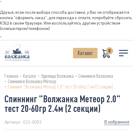
"
Друзья, если после выбора способа доставки, у Вас не отображается
кнопка "оформить заказ", для перехода к оплате, попробуйте сбросить
КЭШ в своём браузере. Или воспользуйтесь другим устройством
(компьютером/телефоном)
"
0
Каталог
-
-
-
Главная
Каталог
Удилища Волжанка
Спиннинги Волжанка
-
Спиннинги Волжанка Метеор
-
Спиннинг "Волжанка Метеор 2.0" тест 20-60гр 2.4м (2 секции)
Спиннинг "Волжанка Метеор 2.0"
тест 20-60гр 2.4м (2 секции)
В избранное
Артикул:
022-0053