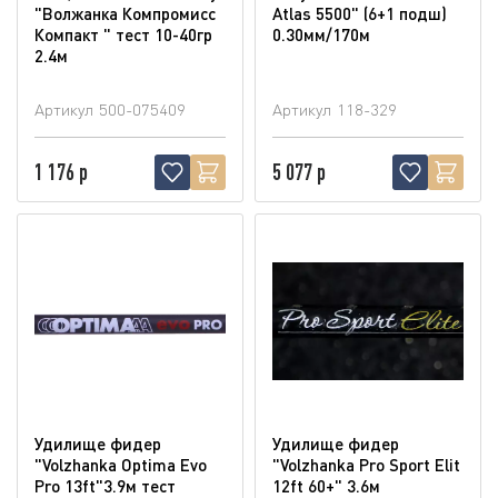
"Волжанка Компромисс
Atlas 5500" (6+1 подш)
Компакт " тест 10-40гр
0.30мм/170м
2.4м
Артикул
500-075409
Артикул
118-329
1 176 р
5 077 р
Удилище фидер
Удилище фидер
"Volzhanka Optima Evo
"Volzhanka Pro Sport Elit
Pro 13ft"3.9м тест
12ft 60+" 3.6м