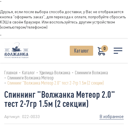
"
Друзья, если после выбора способа доставки, у Вас не отображается
кнопка "оформить заказ", для перехода к оплате, попробуйте сбросить
КЭШ в своём браузере. Или воспользуйтесь другим устройством
(компьютером/телефоном)
"
0
Каталог
-
-
-
Главная
Каталог
Удилища Волжанка
Спиннинги Волжанка
-
Спиннинги Волжанка Метеор
-
Спиннинг "Волжанка Метеор 2.0" тест 2-7гр 1.5м (2 секции)
Спиннинг "Волжанка Метеор 2.0"
тест 2-7гр 1.5м (2 секции)
В избранное
Артикул:
022-0033