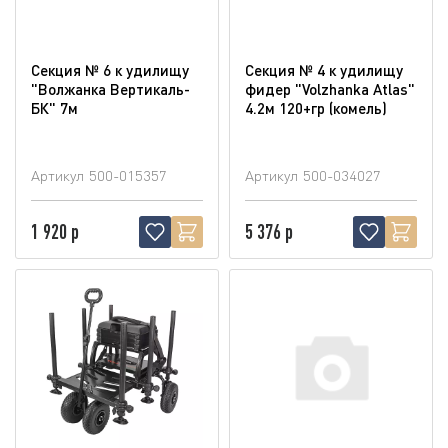
Секция № 6 к удилищу
Секция № 4 к удилищу
"Волжанка Вертикаль-
фидер "Volzhanka Atlas"
БК" 7м
4.2м 120+гр (комель)
Артикул
500-015357
Артикул
500-034027
1 920 р
5 376 р