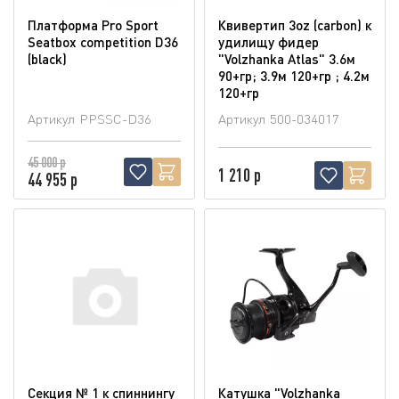
Платформа Pro Sport
Квивертип 3oz (carbon) к
Seatbox competition D36
удилищу фидер
(blaсk)
"Volzhanka Atlas" 3.6м
90+гр; 3.9м 120+гр ; 4.2м
120+гр
Артикул
PPSSC-D36
Артикул
500-034017
45 000 р
1 210 р
44 955 р
Секция № 1 к спиннингу
Катушка "Volzhanka