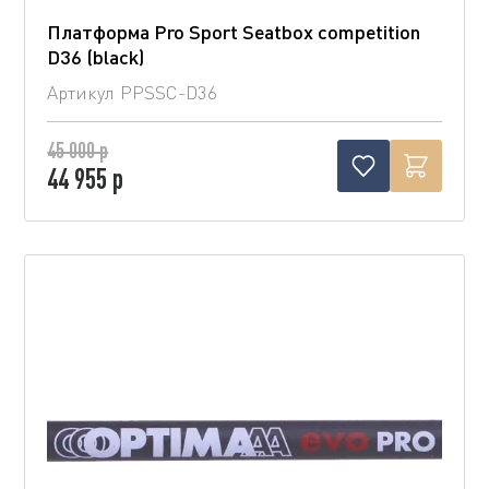
Платформа Pro Sport Seatbox competition
D36 (blaсk)
Артикул
PPSSC-D36
45 000 р
44 955 р