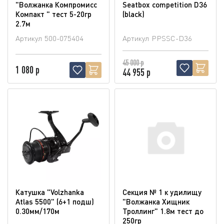
"Волжанка Компромисс
Seatbox competition D36
Компакт " тест 5-20гр
(blaсk)
2.7м
Артикул
500-075404
Артикул
PPSSC-D36
45 000 р
1 080 р
44 955 р
Катушка "Volzhanka
Секция № 1 к удилищу
Atlas 5500" (6+1 подш)
"Волжанка Хищник
0.30мм/170м
Троллинг" 1.8м тест до
250гр