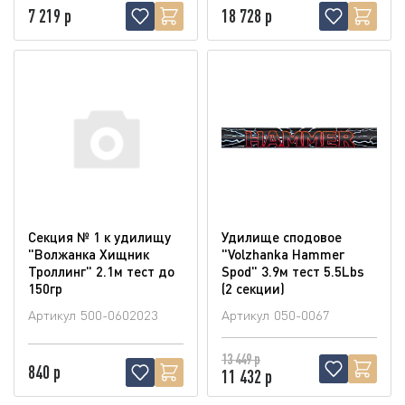
7 219 р
18 728 р
Секция № 1 к удилищу
Удилище сподовое
"Волжанка Хищник
"Volzhanka Hammer
Троллинг" 2.1м тест до
Spod" 3.9м тест 5.5Lbs
150гр
(2 секции)
Артикул
500-0602023
Артикул
050-0067
13 449 р
840 р
11 432 р