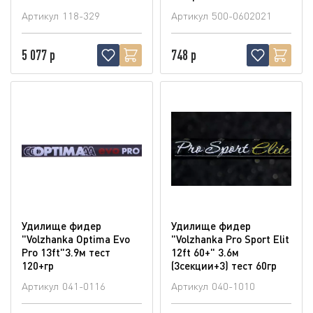
Артикул
118-329
Артикул
500-0602021
5 077 р
748 р
Удилище фидер
Удилище фидер
"Volzhanka Optima Evo
"Volzhanka Pro Sport Elit
Pro 13ft"3.9м тест
12ft 60+" 3.6м
120+гр
(3секции+3) тест 60гр
Артикул
041-0116
Артикул
040-1010