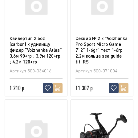
Квивертип 2.5oz
Секция № 2 к "Volzhanka
(carbon) к удилищу
Pro Sport Micro Game
фидер "Volzhanka Atlas"
7`2" 1-6gr" тест 1-6гр
3.6м 90+гр ; 3.9м 120+гр
2.2м кольца sea guide
; 4.2м 120+гр
tit. RS
Артикул
500-034016
Артикул
500-071004
1 210 р
11 307 р