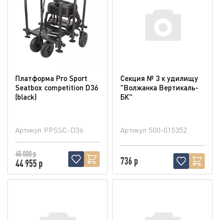
Платформа Pro Sport
Секция № 3 к удилищу
Seatbox competition D36
"Волжанка Вертикаль-
(blaсk)
БК"
Артикул
PPSSC-D36
Артикул
500-015352
45 000 р
736 р
44 955 р