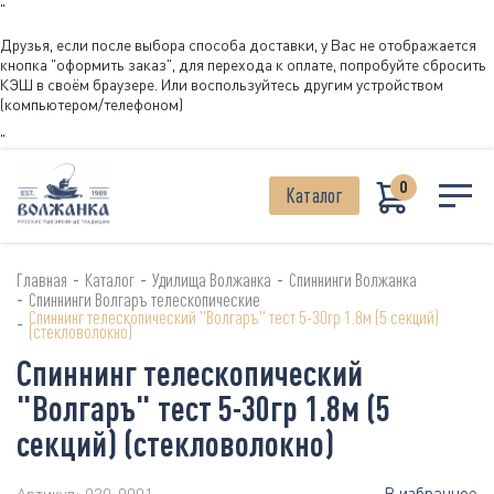
"
Друзья, если после выбора способа доставки, у Вас не отображается
кнопка "оформить заказ", для перехода к оплате, попробуйте сбросить
КЭШ в своём браузере. Или воспользуйтесь другим устройством
(компьютером/телефоном)
"
0
Каталог
-
-
-
Главная
Каталог
Удилища Волжанка
Спиннинги Волжанка
-
Спиннинги Волгаръ телескопические
Спиннинг телескопический "Волгаръ" тест 5-30гр 1.8м (5 секций)
-
(стекловолокно)
Спиннинг телескопический
"Волгаръ" тест 5-30гр 1.8м (5
секций) (стекловолокно)
В избранное
Артикул:
020-0001