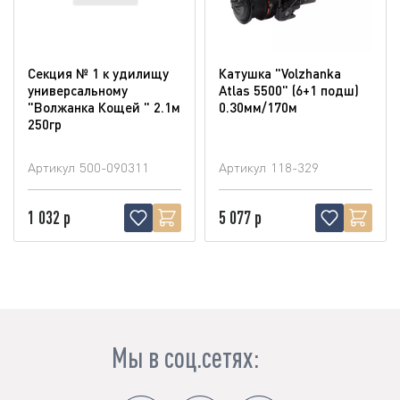
Секция № 1 к удилищу
Катушка "Volzhanka
универсальному
Atlas 5500" (6+1 подш)
"Волжанка Кощей " 2.1м
0.30мм/170м
250гр
Артикул
500-090311
Артикул
118-329
1 032 р
5 077 р
Мы в соц.сетях: