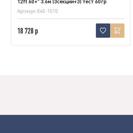
12ft 60+" 3.6м (3секции+3) тест 60гр
Артикул
040-1010
18 728 р