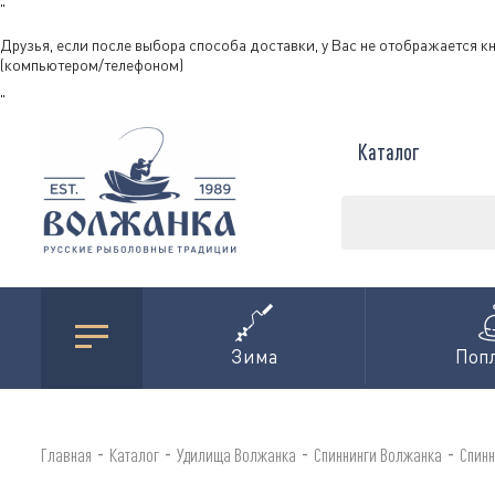
"
Друзья, если после выбора способа доставки, у Вас не отображается к
(компьютером/телефоном)
"
Каталог
Зима
Поп
-
-
-
-
Главная
Каталог
Удилища Волжанка
Спиннинги Волжанка
Спинн