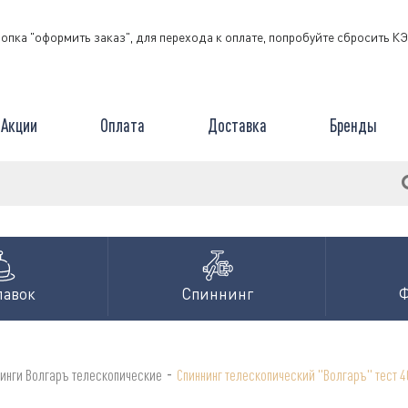
нопка "оформить заказ", для перехода к оплате, попробуйте сбросить 
Акции
Оплата
Доставка
Бренды
лавок
Спиннинг
-
инги Волгаръ телескопические
Спиннинг телескопический "Волгаръ" тест 40