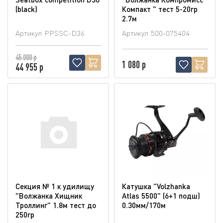
(blaсk)
Компакт " тест 5-20гр
2.7м
Артикул
PPSSC-D36
Артикул
500-075404
45 000 р
1 080 р
44 955 р
Секция № 1 к удилищу
Катушка "Volzhanka
"Волжанка Хищник
Atlas 5500" (6+1 подш)
Троллинг" 1.8м тест до
0.30мм/170м
250гр