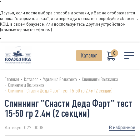
"
Друзья, если после выбора способа доставки, у Вас не отображается
кнопка "оформить заказ", для перехода к оплате, попробуйте сбросить
КЭШ в своём браузере. Или воспользуйтесь другим устройством
(компьютером/телефоном)
"
0
Каталог
-
-
-
Главная
Каталог
Удилища Волжанка
Спиннинги Волжанка
-
Спиннинги Волжанка
-
Спиннинг "Снасти Деда Фарт" тест 15-50 гр 2.4м (2 секции)
Спиннинг "Снасти Деда Фарт" тест
15-50 гр 2.4м (2 секции)
В избранное
Артикул:
027-0008