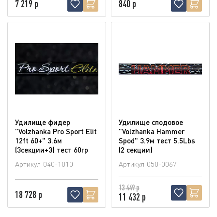
7 219 р
840 р
Удилище фидер
Удилище сподовое
"Volzhanka Pro Sport Elit
"Volzhanka Hammer
12ft 60+" 3.6м
Spod" 3.9м тест 5.5Lbs
(3секции+3) тест 60гр
(2 секции)
Артикул
040-1010
Артикул
050-0067
13 449 р
18 728 р
11 432 р