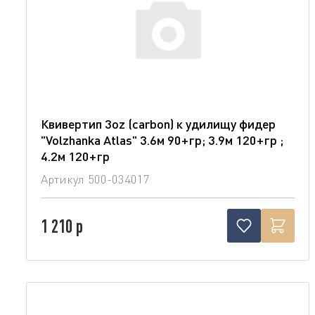
Квивертип 3oz (carbon) к удилищу фидер
"Volzhanka Atlas" 3.6м 90+гр; 3.9м 120+гр ;
4.2м 120+гр
Артикул
500-034017
1 210 р