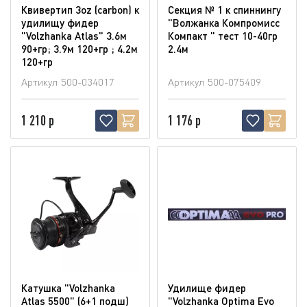
Квивертип 3oz (carbon) к
Секция № 1 к спиннингу
удилищу фидер
"Волжанка Компромисс
"Volzhanka Atlas" 3.6м
Компакт " тест 10-40гр
90+гр; 3.9м 120+гр ; 4.2м
2.4м
120+гр
Артикул
500-034017
Артикул
500-075409
1 210 р
1 176 р
Катушка "Volzhanka
Удилище фидер
Atlas 5500" (6+1 подш)
"Volzhanka Optima Evo