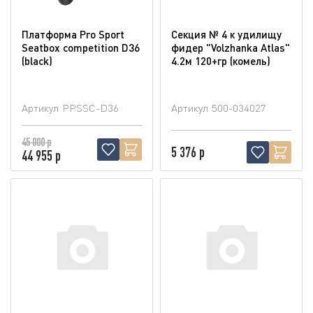
Платформа Pro Sport
Секция № 4 к удилищу
Seatbox competition D36
фидер "Volzhanka Atlas"
(blaсk)
4.2м 120+гр (комель)
Артикул
PPSSC-D36
Артикул
500-034027
45 000 р
5 376 р
44 955 р