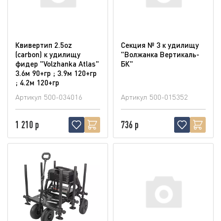
Квивертип 2.5oz
Секция № 3 к удилищу
(carbon) к удилищу
"Волжанка Вертикаль-
фидер "Volzhanka Atlas"
БК"
3.6м 90+гр ; 3.9м 120+гр
; 4.2м 120+гр
Артикул
500-034016
Артикул
500-015352
1 210 р
736 р