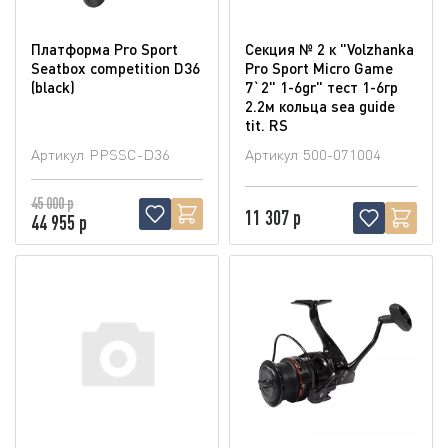
Платформа Pro Sport
Секция № 2 к "Volzhanka
Seatbox competition D36
Pro Sport Micro Game
(blaсk)
7`2" 1-6gr" тест 1-6гр
2.2м кольца sea guide
tit. RS
Артикул
PPSSC-D36
Артикул
500-071004
45 000 р
11 307 р
44 955 р