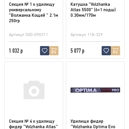
Секция № 1 к удилищу
Катушка "Volzhanka
универсальному
Atlas 5500" (6+1 подш)
"Волжанка Кощей " 2.1м
0.30мм/170м
250гр
Артикул
500-090311
Артикул
118-329
1 032 р
5 077 р
Секция № 4 к удилищу
Удилище фидер
фидер "Volzhanka Atlas"
"Volzhanka Optima Evo