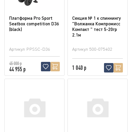
Платформа Pro Sport
Секция № 1 к спиннингу
Seatbox competition D36
"Волжанка Компромисс
(blaсk)
Компакт " тест 5-20гр
2.1м
Артикул
PPSSC-D36
Артикул
500-075402
45 000 р
1 040 р
44 955 р