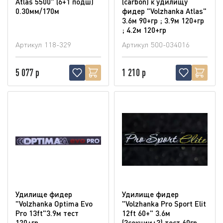
Atlas 5500" (6+1 подш)
(carbon) к удилищу
0.30мм/170м
фидер "Volzhanka Atlas"
3.6м 90+гр ; 3.9м 120+гр
; 4.2м 120+гр
Артикул
118-329
Артикул
500-034016
5 077 р
1 210 р
Удилище фидер
Удилище фидер
"Volzhanka Optima Evo
"Volzhanka Pro Sport Elit
Pro 13ft"3.9м тест
12ft 60+" 3.6м
120+гр
(3секции+3) тест 60гр