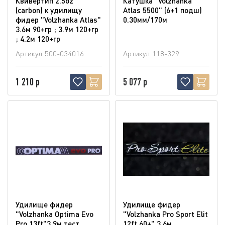
Квивертип 2.5oz
Катушка "Volzhanka
(carbon) к удилищу
Atlas 5500" (6+1 подш)
фидер "Volzhanka Atlas"
0.30мм/170м
3.6м 90+гр ; 3.9м 120+гр
; 4.2м 120+гр
Артикул
500-034016
Артикул
118-329
1 210 р
5 077 р
Удилище фидер
Удилище фидер
"Volzhanka Optima Evo
"Volzhanka Pro Sport Elit
Pro 13ft"3.9м тест
12ft 60+" 3.6м