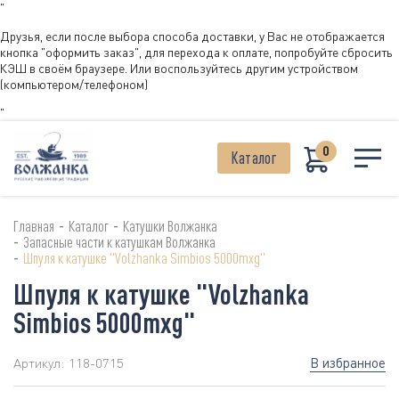
"
Друзья, если после выбора способа доставки, у Вас не отображается
кнопка "оформить заказ", для перехода к оплате, попробуйте сбросить
КЭШ в своём браузере. Или воспользуйтесь другим устройством
(компьютером/телефоном)
"
0
Каталог
-
-
Главная
Каталог
Катушки Волжанка
-
Запасные части к катушкам Волжанка
-
Шпуля к катушке "Volzhanka Simbios 5000mxg"
Шпуля к катушке "Volzhanka
Simbios 5000mxg"
В избранное
Артикул:
118-0715