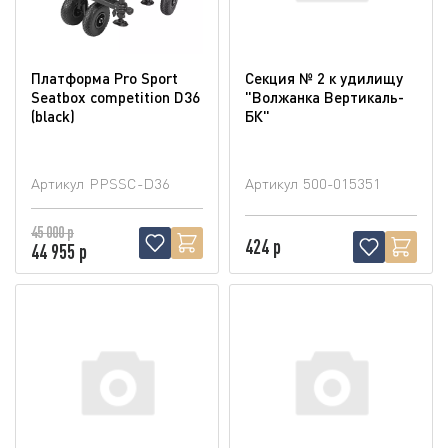
Платформа Pro Sport
Секция № 2 к удилищу
Seatbox competition D36
"Волжанка Вертикаль-
(blaсk)
БК"
Артикул
PPSSC-D36
Артикул
500-015351
45 000 р
424 р
44 955 р