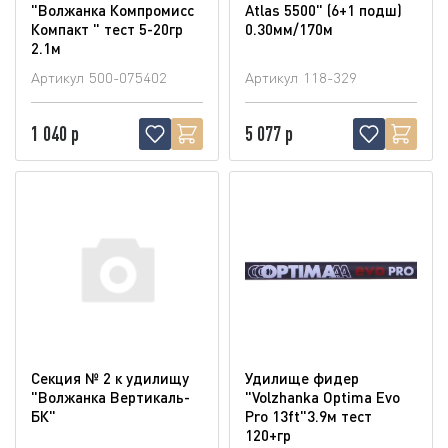
"Волжанка Компромисс
Atlas 5500" (6+1 подш)
Компакт " тест 5-20гр
0.30мм/170м
2.1м
Артикул
500-075402
Артикул
118-329
1 040 р
5 077 р
Секция № 2 к удилищу
Удилище фидер
"Волжанка Вертикаль-
"Volzhanka Optima Evo
БК"
Pro 13ft"3.9м тест
120+гр