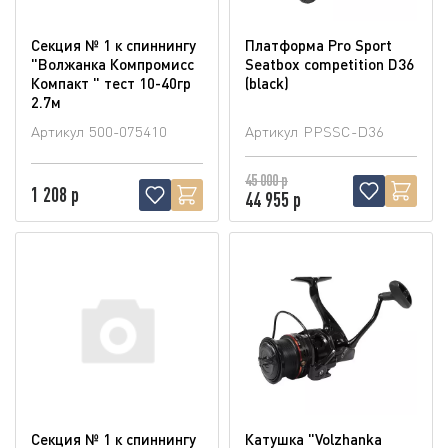
Секция № 1 к спиннингу
Платформа Pro Sport
"Волжанка Компромисс
Seatbox competition D36
Компакт " тест 10-40гр
(blaсk)
2.7м
Артикул
500-075410
Артикул
PPSSC-D36
45 000 р
1 208 р
44 955 р
Секция № 1 к спиннингу
Катушка "Volzhanka