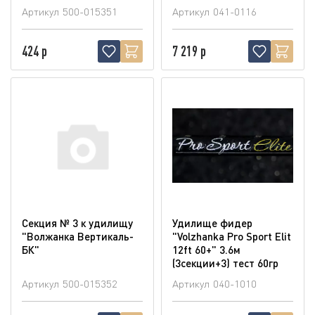
Артикул
500-015351
Артикул
041-0116
424 р
7 219 р
Секция № 3 к удилищу
Удилище фидер
"Волжанка Вертикаль-
"Volzhanka Pro Sport Elit
БК"
12ft 60+" 3.6м
(3секции+3) тест 60гр
Артикул
500-015352
Артикул
040-1010