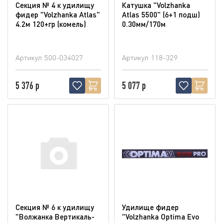
Секция № 4 к удилищу
Катушка "Volzhanka
фидер "Volzhanka Atlas"
Atlas 5500" (6+1 подш)
4.2м 120+гр (комель)
0.30мм/170м
Артикул
500-034027
Артикул
118-329
5 376 р
5 077 р
Секция № 6 к удилищу
Удилище фидер
"Волжанка Вертикаль-
"Volzhanka Optima Evo