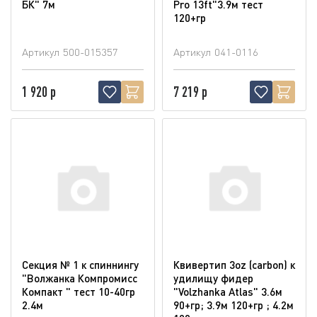
БК" 7м
Pro 13ft"3.9м тест
120+гр
Артикул
500-015357
Артикул
041-0116
1 920 р
7 219 р
Секция № 1 к спиннингу
Квивертип 3oz (carbon) к
"Волжанка Компромисс
удилищу фидер
Компакт " тест 10-40гр
"Volzhanka Atlas" 3.6м
2.4м
90+гр; 3.9м 120+гр ; 4.2м