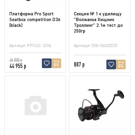
Платформа Pro Sport
Секция № 1 к удилищу
Seatbox competition D36
"Волжанка Хищник
(blaсk)
Троллинг" 2.1м тест до
250гр
Артикул
PPSSC-D36
Артикул
500-0602025
45 000 р
887 р
44 955 р