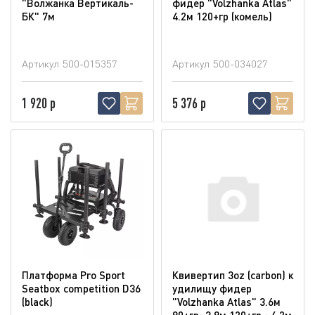
"Волжанка Вертикаль-
фидер "Volzhanka Atlas"
БК" 7м
4.2м 120+гр (комель)
Артикул
500-015357
Артикул
500-034027
1 920 р
5 376 р
Платформа Pro Sport
Квивертип 3oz (carbon) к
Seatbox competition D36
удилищу фидер
(blaсk)
"Volzhanka Atlas" 3.6м
90+гр; 3.9м 120+гр ; 4.2м