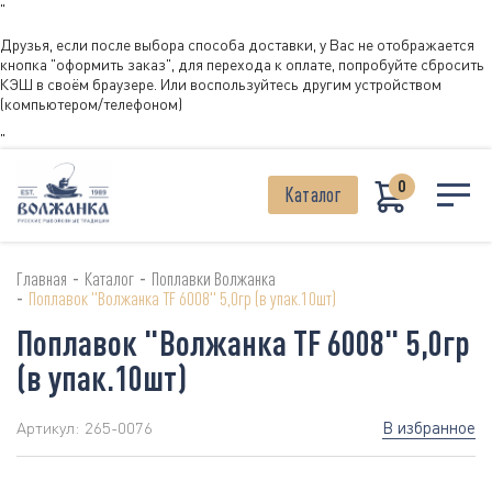
"
Друзья, если после выбора способа доставки, у Вас не отображается
кнопка "оформить заказ", для перехода к оплате, попробуйте сбросить
КЭШ в своём браузере. Или воспользуйтесь другим устройством
(компьютером/телефоном)
"
0
Каталог
-
-
Главная
Каталог
Поплавки Волжанка
-
Поплавок "Волжанка TF 6008" 5,0гр (в упак.10шт)
Поплавок "Волжанка TF 6008" 5,0гр
(в упак.10шт)
В избранное
Артикул:
265-0076