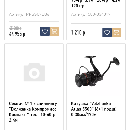
120+гр
Артикул
PPSSC-D36
Артикул
500-034017
45 000 р
1 210 р
44 955 р
Секция № 1 к спиннингу
Катушка "Volzhanka
"Волжанка Компромисс
Atlas 5500" (6+1 подш)
Компакт " тест 10-40гр
0.30мм/170м
2.4м