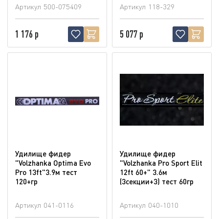
Артикул
500-075409
Артикул
118-329
1 176 р
5 077 р
Удилище фидер
Удилище фидер
"Volzhanka Optima Evo
"Volzhanka Pro Sport Elit
Pro 13ft"3.9м тест
12ft 60+" 3.6м
120+гр
(3секции+3) тест 60гр
Артикул
041-0116
Артикул
040-1010