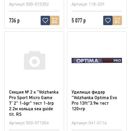
Артикул
500-015352
Артикул
118-329
736 р
5 077 р
Секция № 2 к "Volzhanka
Удилище фидер
Pro Sport Micro Game
"Volzhanka Optima Evo
7`2" 1-6gr" тест 1-6гр
Pro 13ft"3.9м тест
2.2м кольца sea guide
120+гр
tit. RS
Артикул
500-071004
Артикул
041-0116