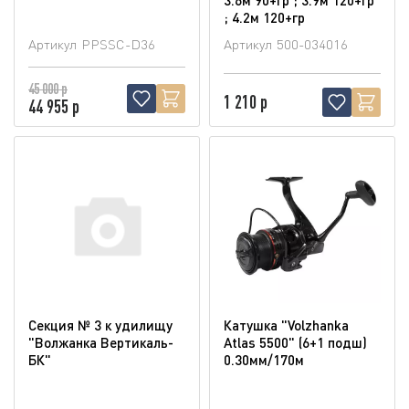
; 4.2м 120+гр
Артикул
PPSSC-D36
Артикул
500-034016
45 000 р
1 210 р
44 955 р
Секция № 3 к удилищу
Катушка "Volzhanka
"Волжанка Вертикаль-
Atlas 5500" (6+1 подш)
БК"
0.30мм/170м