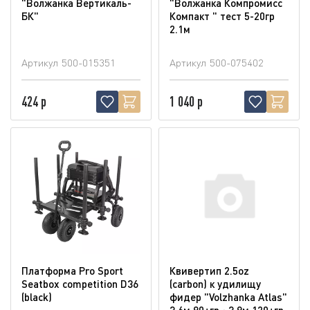
"Волжанка Вертикаль-
"Волжанка Компромисс
БК"
Компакт " тест 5-20гр
2.1м
Артикул
500-015351
Артикул
500-075402
424 р
1 040 р
Платформа Pro Sport
Квивертип 2.5oz
Seatbox competition D36
(carbon) к удилищу
(blaсk)
фидер "Volzhanka Atlas"
3.6м 90+гр ; 3.9м 120+гр