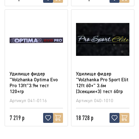
Удилище фидер
Удилище фидер
"Volzhanka Optima Evo
"Volzhanka Pro Sport Elit
Pro 13ft"3.9м тест
12ft 60+" 3.6м
120+гр
(3секции+3) тест 60гр
Артикул
041-0116
Артикул
040-1010
7 219 р
18 728 р