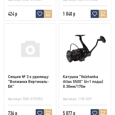
424 р
1 040 р
Секция № 3 к удилищу
Катушка "Volzhanka
"Волжанка Вертикаль-
Atlas 5500" (6+1 подш)
БК"
0.30мм/170м
Артикул
500-015352
Артикул
118-329
736 р
5 077 р