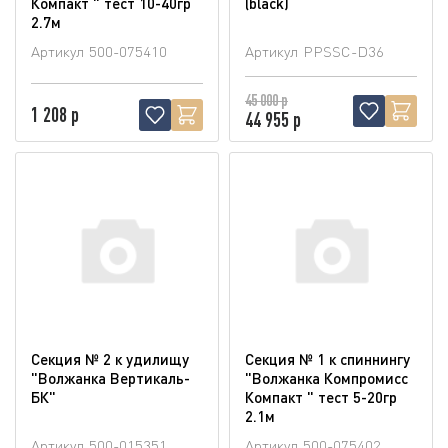
Компакт " тест 10-40гр
(blaсk)
2.7м
Артикул
500-075410
Артикул
PPSSC-D36
45 000 р
1 208 р
44 955 р
Секция № 2 к удилищу
Секция № 1 к спиннингу
"Волжанка Вертикаль-
"Волжанка Компромисс
БК"
Компакт " тест 5-20гр
2.1м
Артикул
500-015351
Артикул
500-075402